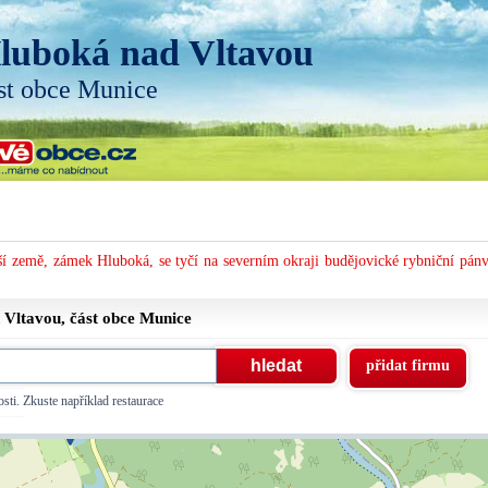
luboká nad Vltavou
st obce Munice
í země, zámek Hluboká, se tyčí na severním okraji budějovické rybniční pánv
 Vltavou, část obce
Munice
přidat firmu
sti. Zkuste například restaurace