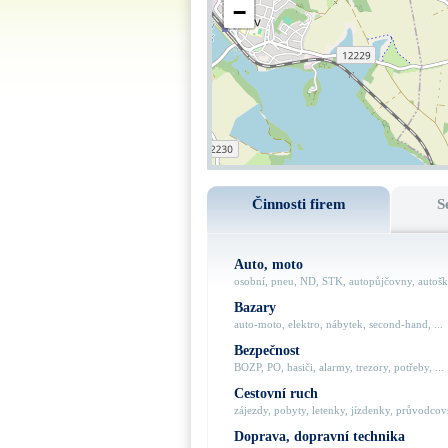
−
Činnosti firem
S
Auto, moto
osobní, pneu, ND, STK, autopůjčovny, autoško
Bazary
auto-moto, elektro, nábytek, second-hand, ...
Bezpečnost
BOZP, PO, hasiči, alarmy, trezory, potřeby, ...
Cestovní ruch
zájezdy, pobyty, letenky, jízdenky, průvodcovs
Doprava, dopravní technika