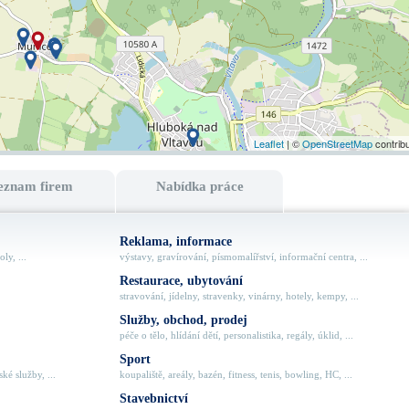
Leaflet
| ©
OpenStreetMap
contrib
eznam firem
Nabídka práce
Reklama, informace
ly, ...
výstavy, gravírování, písmomalířství, informační centra, ...
Restaurace, ubytování
stravování, jídelny, stravenky, vinárny, hotely, kempy, ...
Služby, obchod, prodej
péče o tělo, hlídání dětí, personalistika, regály, úklid, ...
Sport
ké služby, ...
koupaliště, areály, bazén, fitness, tenis, bowling, HC, ...
Stavebnictví