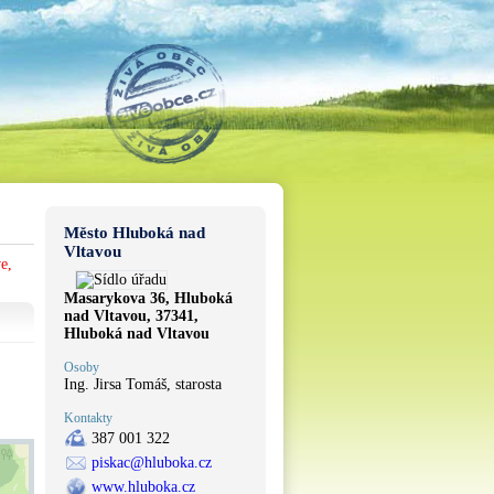
Město Hluboká nad
Vltavou
e,
Masarykova 36, Hluboká
nad Vltavou, 37341,
Hluboká nad Vltavou
Osoby
Ing. Jirsa Tomáš, starosta
Kontakty
387 001 322
piskac@hluboka.cz
www.hluboka.cz