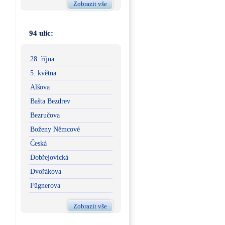
Zobrazit vše
94 ulic:
28. října
5. května
Alšova
Bašta Bezdrev
Bezručova
Boženy Němcové
Česká
Dobřejovická
Dvořákova
Fügnerova
Zobrazit vše