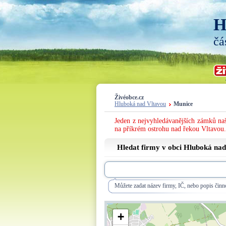
H
čá
Živéobce.cz
Hluboká nad Vltavou
Munice
Jeden z nejvyhledávanějších zámků naš
na příkrém ostrohu nad řekou Vltavou.
Hledat firmy v obci Hluboká nad
Můžete zadat název firmy, IČ, nebo popis činno
+