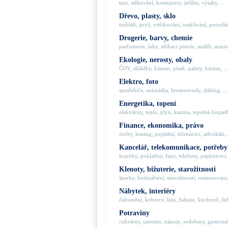
taxi, stěhování, kontejnery, jeřáby, výtahy, ...
Dřevo, plasty, sklo
truhláři, pryž, vstřikování, zasklívání, porcelán
Drogerie, barvy, chemie
parfumerie, laky, stříkací pistole, malíři, maziva
Ekologie, nerosty, obaly
ČOV, skládky, kámen, písek, palety, karton, ...
Elektro, foto
spotřebiče, autorádia, hromosvody, dabing, ...
Energetika, topení
elektrárny, teplo, plyn, kamna, tepelná čerpadla
Finance, ekonomika, právo
úvěry, leasing, pojištění, účetnictví, advokáti, .
Kancelář, telekomunikace, potřeby
kopírky, pokladny, faxy, telefony, papírnictví, 
Klenoty, bižuterie, starožitnosti
šperky, hodinářství, starožitnosti, restaurování,
Nábytek, interiéry
čalounění, koberce, lina, žaluzie, kuchyně, židl
Potraviny
cukrárny, uzeniny, nápoje, sodobary, gastrozaří