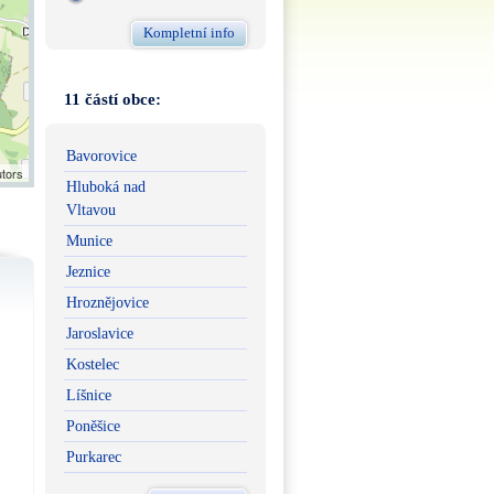
Kompletní info
11 částí obce:
Bavorovice
utors
Hluboká nad
Vltavou
Munice
Jeznice
Hroznějovice
Jaroslavice
Kostelec
Líšnice
Poněšice
Purkarec