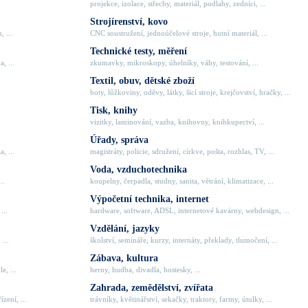
projekce, izolace, střechy, materiál, podlahy, zedníci, ...
Strojírenství, kovo
, ...
CNC soustružení, jednoúčelové stroje, hutní materiál, ...
Technické testy, měření
, ...
zkumavky, mikroskopy, úhelníky, váhy, testování, ...
Textil, obuv, dětské zboží
boty, lůžkoviny, oděvy, látky, šicí stroje, krejčovství, hračky, ...
Tisk, knihy
vizitky, laminování, vazba, knihovny, knihkupectví, ...
Úřady, správa
, ...
magistráty, policie, sdružení, církve, pošta, rozhlas, TV, ...
Voda, vzduchotechnika
..
koupelny, čerpadla, studny, sanita, větrání, klimatizace, ...
Výpočetní technika, internet
...
hardware, software, ADSL, internetové kavárny, webdesign, ...
Vzdělání, jazyky
 ...
školství, semináře, kurzy, internáty, překlady, tlumočení, ...
Zábava, kultura
e, ...
herny, hudba, divadla, hostesky, ...
Zahrada, zemědělství, zvířata
zení, ...
trávníky, květinářství, sekačky, traktory, farmy, útulky, ...