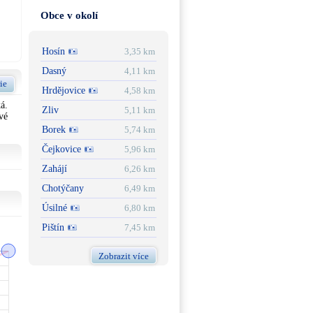
Obce v okolí
Hosín
3,35 km
Dasný
4,11 km
ie
Hrdějovice
4,58 km
á.
Zliv
5,11 km
vé
Borek
5,74 km
Čejkovice
5,96 km
Zahájí
6,26 km
Chotýčany
6,49 km
Úsilné
6,80 km
Pištín
7,45 km
Zobrazit více