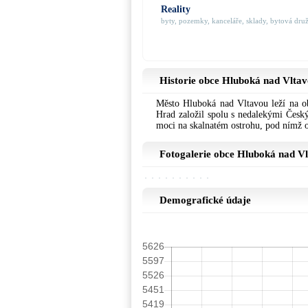
Reality
byty, pozemky, kanceláře, sklady, bytová družs
Historie obce Hluboká nad Vlta
Město Hluboká nad Vltavou leží na ob
Hrad založil spolu s nedalekými Český
moci na skalnatém ostrohu, pod nímž o
Fotogalerie obce Hluboká nad V
Demografické údaje