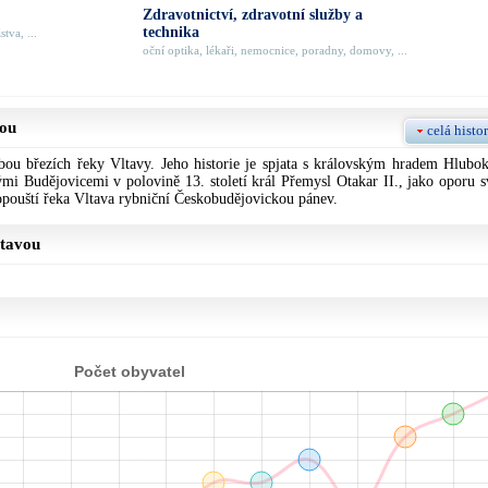
Zdravotnictví, zdravotní služby a
technika
tva, ...
oční optika, lékaři, nemocnice, poradny, domovy, ...
vou
celá histor
ou březích řeky Vltavy. Jeho historie je spjata s královským hradem Hlubok
mi Budějovicemi v polovině 13. století král Přemysl Otakar II., jako oporu s
pouští řeka Vltava rybniční Českobudějovickou pánev.
ltavou