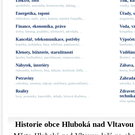
Elektro, foto
Tisk, kn
spotřebiče, autorádia, hromosvody, dabing, ...
vizitky, la
Energetika, topení
Úřady, 
elektrárny, teplo, plyn, kamna, tepelná čerpadla, ...
magistráty,
Finance, ekonomika, právo
Voda, v
úvěry, leasing, pojištění, účetnictví, advokáti, ...
koupelny, č
Kancelář, telekomunikace, potřeby
Výpočetn
kopírky, pokladny, faxy, telefony, papírnictví, ...
hardware, 
Klenoty, bižuterie, starožitnosti
Vzdělání
šperky, hodinářství, starožitnosti, restaurování, ...
školství, s
Nábytek, interiéry
Zábava,
čalounění, koberce, lina, žaluzie, kuchyně, židle, ...
herny, hudb
Potraviny
Zahrada,
cukrárny, uzeniny, nápoje, sodobary, gastrozařízení, ...
trávníky, k
Reality
Zdravotn
technik
byty, pozemky, kanceláře, sklady, bytová družstva, ...
oční optik
Historie obce Hluboká nad Vltavou