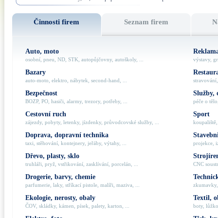
Činnosti firem
Seznam firem
N
Auto, moto
Reklama
osobní, pneu, ND, STK, autopůjčovny, autoškoly, ...
výstavy, gr
Bazary
Restaur
auto-moto, elektro, nábytek, second-hand, ...
stravování,
Bezpečnost
Služby, 
BOZP, PO, hasiči, alarmy, trezory, potřeby, ...
péče o tělo,
Cestovní ruch
Sport
zájezdy, pobyty, letenky, jízdenky, průvodcovské služby, ...
koupaliště,
Doprava, dopravní technika
Stavebni
taxi, stěhování, kontejnery, jeřáby, výtahy, ...
projekce, i
Dřevo, plasty, sklo
Strojíre
truhláři, pryž, vstřikování, zasklívání, porcelán, ...
CNC soustru
Drogerie, barvy, chemie
Technick
parfumerie, laky, stříkací pistole, malíři, maziva, ...
zkumavky, 
Ekologie, nerosty, obaly
Textil, 
ČOV, skládky, kámen, písek, palety, karton, ...
boty, lůžko