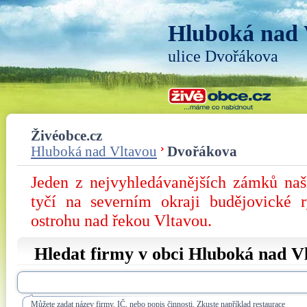
Hluboká nad 
ulice Dvořákova
Živéobce.cz
Hluboká nad Vltavou
Dvořákova
Jeden z nejvyhledávanějších zámků na
tyčí na severním okraji budějovické 
ostrohu nad řekou Vltavou.
Hledat firmy v obci Hluboká nad Vl
Můžete zadat název firmy, IČ, nebo popis činnosti. Zkuste například restaurace