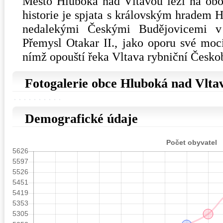
Město Hluboká nad Vltavou leží na obo
historie je spjata s královským hradem H
nedalekými Českými Budějovicemi v 
Přemysl Otakar II., jako oporu své moc
nímž opouští řeka Vltava rybniční Česko
Fotogalerie obce Hluboká nad Vlta
Demografické údaje