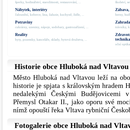
šperky, hodinářství, starožitnosti, restaurování, ...
školství, s
Nábytek, interiéry
Zábava,
čalounění, koberce, lina, žaluzie, kuchyně, židle, ...
herny, hudb
Potraviny
Zahrada,
cukrárny, uzeniny, nápoje, sodobary, gastrozařízení, ...
trávníky, k
Reality
Zdravotn
technik
byty, pozemky, kanceláře, sklady, bytová družstva, ...
oční optik
Historie obce Hluboká nad Vltavou
Město Hluboká nad Vltavou leží na obo
historie je spjata s královským hradem H
nedalekými Českými Budějovicemi v 
Přemysl Otakar II., jako oporu své moc
nímž opouští řeka Vltava rybniční Česko
Fotogalerie obce Hluboká nad Vlta