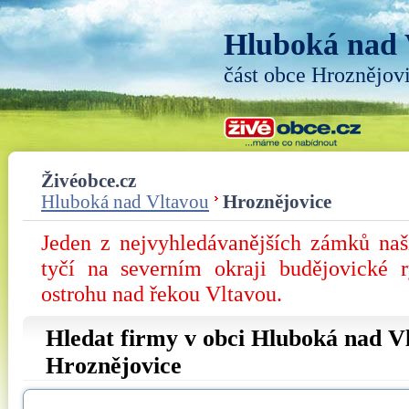
Hluboká nad 
část obce Hroznějov
Živéobce.cz
Hluboká nad Vltavou
Hroznějovice
Jeden z nejvyhledávanějších zámků na
tyčí na severním okraji budějovické 
ostrohu nad řekou Vltavou.
Hledat firmy v obci Hluboká nad Vl
Hroznějovice