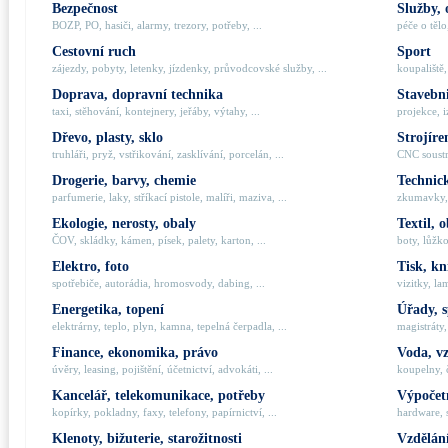
Bezpečnost
Služby, 
BOZP, PO, hasiči, alarmy, trezory, potřeby, ...
péče o tělo,
Cestovní ruch
Sport
zájezdy, pobyty, letenky, jízdenky, průvodcovské služby, ...
koupaliště,
Doprava, dopravní technika
Stavebni
taxi, stěhování, kontejnery, jeřáby, výtahy, ...
projekce, i
Dřevo, plasty, sklo
Strojíre
truhláři, pryž, vstřikování, zasklívání, porcelán, ...
CNC soustru
Drogerie, barvy, chemie
Technick
parfumerie, laky, stříkací pistole, malíři, maziva, ...
zkumavky, 
Ekologie, nerosty, obaly
Textil, 
ČOV, skládky, kámen, písek, palety, karton, ...
boty, lůžko
Elektro, foto
Tisk, kn
spotřebiče, autorádia, hromosvody, dabing, ...
vizitky, la
Energetika, topení
Úřady, 
elektrárny, teplo, plyn, kamna, tepelná čerpadla, ...
magistráty,
Finance, ekonomika, právo
Voda, v
úvěry, leasing, pojištění, účetnictví, advokáti, ...
koupelny, č
Kancelář, telekomunikace, potřeby
Výpočetn
kopírky, pokladny, faxy, telefony, papírnictví, ...
hardware, 
Klenoty, bižuterie, starožitnosti
Vzdělání