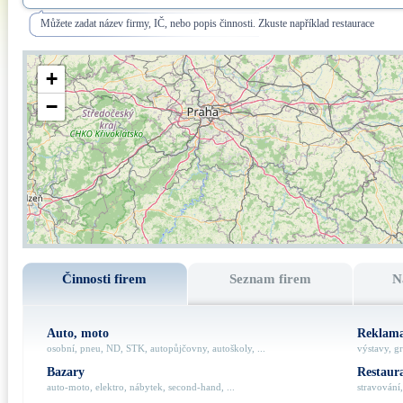
Můžete zadat název firmy, IČ, nebo popis činnosti. Zkuste například restaurace
+
−
Činnosti firem
Seznam firem
N
Auto, moto
Reklama
osobní, pneu, ND, STK, autopůjčovny, autoškoly, ...
výstavy, gr
Bazary
Restaur
auto-moto, elektro, nábytek, second-hand, ...
stravování,