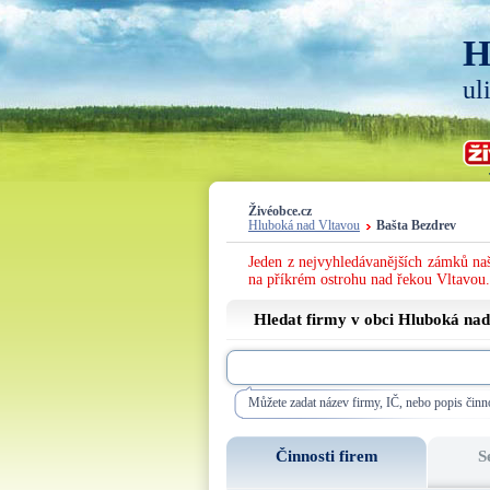
H
ul
Živéobce.cz
Hluboká nad Vltavou
Bašta Bezdrev
Jeden z nejvyhledávanějších zámků naš
na příkrém ostrohu nad řekou Vltavou.
Hledat firmy v obci Hluboká nad
Můžete zadat název firmy, IČ, nebo popis činno
Činnosti firem
S