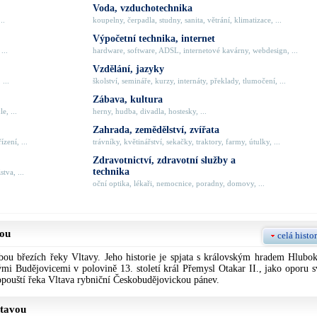
Voda, vzduchotechnika
..
koupelny, čerpadla, studny, sanita, větrání, klimatizace, ...
Výpočetní technika, internet
...
hardware, software, ADSL, internetové kavárny, webdesign, ...
Vzdělání, jazyky
 ...
školství, semináře, kurzy, internáty, překlady, tlumočení, ...
Zábava, kultura
e, ...
herny, hudba, divadla, hostesky, ...
Zahrada, zemědělství, zvířata
zení, ...
trávníky, květinářství, sekačky, traktory, farmy, útulky, ...
Zdravotnictví, zdravotní služby a
technika
tva, ...
oční optika, lékaři, nemocnice, poradny, domovy, ...
vou
celá histor
ou březích řeky Vltavy. Jeho historie je spjata s královským hradem Hlubok
mi Budějovicemi v polovině 13. století král Přemysl Otakar II., jako oporu s
pouští řeka Vltava rybniční Českobudějovickou pánev.
ltavou