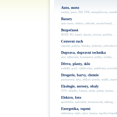
Auto, moto
osobní, pneu, ND, STK, autopůjčovny, autoško
Bazary
auto-moto, elektro, nábytek, second-hand, ...
Bezpečnost
BOZP, PO, hasiči, alarmy, trezory, potřeby, ...
Cestovní ruch
zájezdy, pobyty, letenky, jízdenky, průvodcovs
Doprava, dopravní technika
taxi, stěhování, kontejnery, jeřáby, výtahy, ...
Dřevo, plasty, sklo
truhláři, pryž, vstřikování, zasklívání, porcelán
Drogerie, barvy, chemie
parfumerie, laky, stříkací pistole, malíři, maziva
Ekologie, nerosty, obaly
ČOV, skládky, kámen, písek, palety, karton, ...
Elektro, foto
spotřebiče, autorádia, hromosvody, dabing, ...
Energetika, topení
elektrárny, teplo, plyn, kamna, tepelná čerpadla