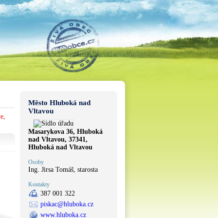
Město Hluboká nad
Vltavou
e,
Masarykova 36, Hluboká
nad Vltavou, 37341,
Hluboká nad Vltavou
Osoby
Ing. Jirsa Tomáš, starosta
Kontakty
387 001 322
piskac@hluboka.cz
www.hluboka.cz