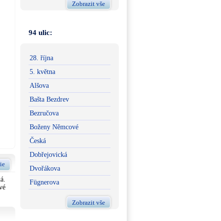
Zobrazit vše
94 ulic:
28. října
5. května
Alšova
Bašta Bezdrev
Bezručova
Boženy Němcové
Česká
Dobřejovická
ie
Dvořákova
á.
Fügnerova
vé
Zobrazit vše