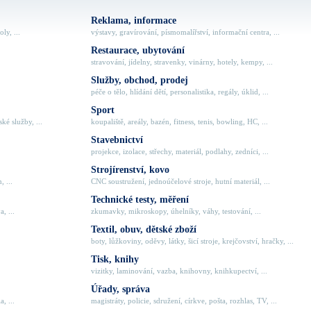
Reklama, informace
ly, ...
výstavy, gravírování, písmomalířství, informační centra, ...
Restaurace, ubytování
stravování, jídelny, stravenky, vinárny, hotely, kempy, ...
Služby, obchod, prodej
péče o tělo, hlídání dětí, personalistika, regály, úklid, ...
Sport
ké služby, ...
koupaliště, areály, bazén, fitness, tenis, bowling, HC, ...
Stavebnictví
projekce, izolace, střechy, materiál, podlahy, zedníci, ...
Strojírenství, kovo
, ...
CNC soustružení, jednoúčelové stroje, hutní materiál, ...
Technické testy, měření
, ...
zkumavky, mikroskopy, úhelníky, váhy, testování, ...
Textil, obuv, dětské zboží
boty, lůžkoviny, oděvy, látky, šicí stroje, krejčovství, hračky, ...
Tisk, knihy
vizitky, laminování, vazba, knihovny, knihkupectví, ...
Úřady, správa
, ...
magistráty, policie, sdružení, církve, pošta, rozhlas, TV, ...