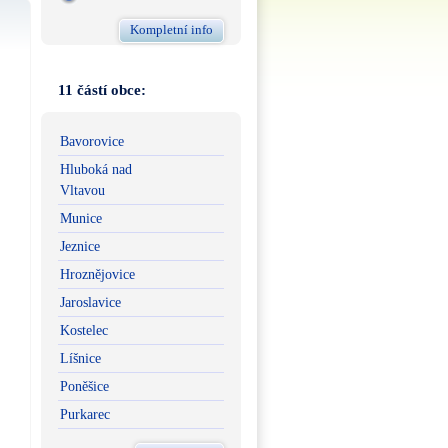
Kompletní info
11 částí obce:
Bavorovice
Hluboká nad
Vltavou
Munice
Jeznice
Hroznějovice
Jaroslavice
Kostelec
Líšnice
Poněšice
Purkarec