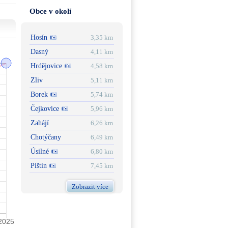
Obce v okolí
Hosín
3,35 km
Dasný
4,11 km
Hrdějovice
4,58 km
Zliv
5,11 km
Borek
5,74 km
Čejkovice
5,96 km
Zahájí
6,26 km
Chotýčany
6,49 km
Úsilné
6,80 km
Pištín
7,45 km
Zobrazit více