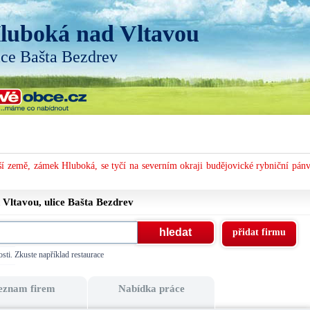
luboká nad Vltavou
ice Bašta Bezdrev
í země, zámek Hluboká, se tyčí na severním okraji budějovické rybniční pánv
 Vltavou, ulice
Bašta Bezdrev
přidat firmu
sti. Zkuste například restaurace
eznam firem
Nabídka práce