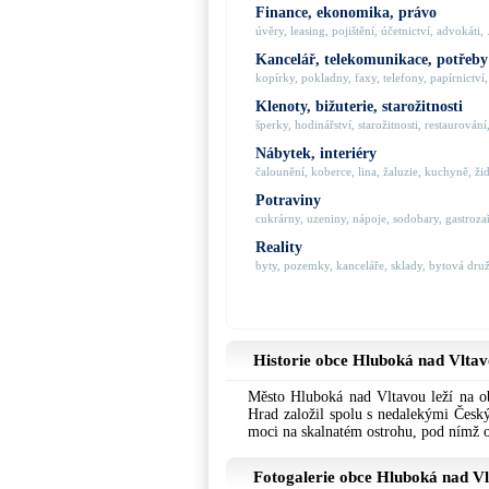
Finance, ekonomika, právo
úvěry, leasing, pojištění, účetnictví, advokáti, .
Kancelář, telekomunikace, potřeby
kopírky, pokladny, faxy, telefony, papírnictví, 
Klenoty, bižuterie, starožitnosti
šperky, hodinářství, starožitnosti, restaurování,
Nábytek, interiéry
čalounění, koberce, lina, žaluzie, kuchyně, židl
Potraviny
cukrárny, uzeniny, nápoje, sodobary, gastrozaří
Reality
byty, pozemky, kanceláře, sklady, bytová družs
Historie obce Hluboká nad Vlta
Město Hluboká nad Vltavou leží na ob
Hrad založil spolu s nedalekými Český
moci na skalnatém ostrohu, pod nímž o
Fotogalerie obce Hluboká nad V