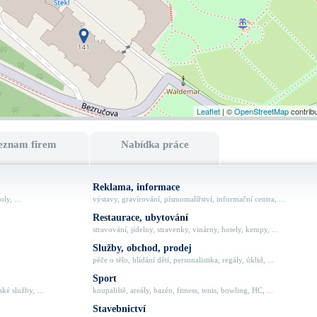
Leaflet
| ©
OpenStreetMap
contrib
eznam firem
Nabídka práce
Reklama, informace
ly, ...
výstavy, gravírování, písmomalířství, informační centra, ...
Restaurace, ubytování
stravování, jídelny, stravenky, vinárny, hotely, kempy, ...
Služby, obchod, prodej
péče o tělo, hlídání dětí, personalistika, regály, úklid, ...
Sport
ké služby, ...
koupaliště, areály, bazén, fitness, tenis, bowling, HC, ...
Stavebnictví