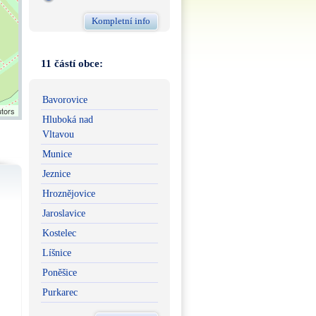
Kompletní info
11 částí obce:
Bavorovice
utors
Hluboká nad
Vltavou
Munice
Jeznice
Hroznějovice
Jaroslavice
Kostelec
Líšnice
Poněšice
Purkarec