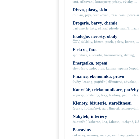
taxi, stěhování, kontejnery, jeřáby, výtahy, ...
Dřevo, plasty, sklo
truhláři, pryž, vstřikování, zasklívání, porcelán
Drogerie, barvy, chemie
parfumerie, laky, stříkací pistole, malíři, maziva
Ekologie, nerosty, obaly
ČOV, skládky, kámen, písek, palety, karton, ...
Elektro, foto
spotřebiče, autorádia, hromosvody, dabing, ...
Energetika, topení
elektrárny, teplo, plyn, kamna, tepelná čerpadla
Finance, ekonomika, právo
úvěry, leasing, pojištění, účetnictví, advokáti, .
Kancelář, telekomunikace, potřeby
kopírky, pokladny, faxy, telefony, papírnictví, 
Klenoty, bižuterie, starožitnosti
šperky, hodinářství, starožitnosti, restaurování,
Nábytek, interiéry
čalounění, koberce, lina, žaluzie, kuchyně, židl
Potraviny
cukrárny, uzeniny, nápoje, sodobary, gastrozaří