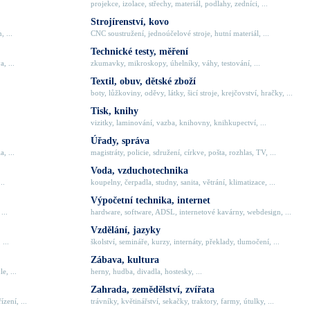
projekce, izolace, střechy, materiál, podlahy, zedníci, ...
Strojírenství, kovo
, ...
CNC soustružení, jednoúčelové stroje, hutní materiál, ...
Technické testy, měření
, ...
zkumavky, mikroskopy, úhelníky, váhy, testování, ...
Textil, obuv, dětské zboží
boty, lůžkoviny, oděvy, látky, šicí stroje, krejčovství, hračky, ...
Tisk, knihy
vizitky, laminování, vazba, knihovny, knihkupectví, ...
Úřady, správa
, ...
magistráty, policie, sdružení, církve, pošta, rozhlas, TV, ...
Voda, vzduchotechnika
..
koupelny, čerpadla, studny, sanita, větrání, klimatizace, ...
Výpočetní technika, internet
...
hardware, software, ADSL, internetové kavárny, webdesign, ...
Vzdělání, jazyky
 ...
školství, semináře, kurzy, internáty, překlady, tlumočení, ...
Zábava, kultura
e, ...
herny, hudba, divadla, hostesky, ...
Zahrada, zemědělství, zvířata
zení, ...
trávníky, květinářství, sekačky, traktory, farmy, útulky, ...