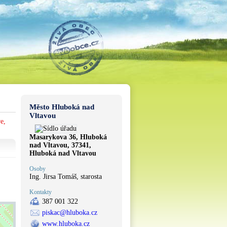
Město Hluboká nad
Vltavou
e,
Masarykova 36, Hluboká
nad Vltavou, 37341,
Hluboká nad Vltavou
Osoby
Ing. Jirsa Tomáš, starosta
Kontakty
387 001 322
piskac@hluboka.cz
www.hluboka.cz