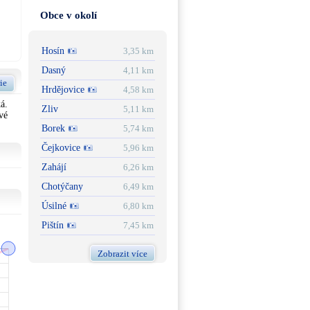
Obce v okolí
Hosín
3,35 km
Dasný
4,11 km
ie
Hrdějovice
4,58 km
á.
Zliv
5,11 km
vé
Borek
5,74 km
Čejkovice
5,96 km
Zahájí
6,26 km
Chotýčany
6,49 km
Úsilné
6,80 km
Pištín
7,45 km
Zobrazit více