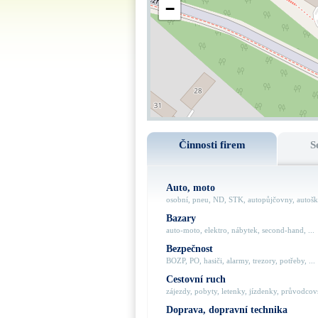
−
Činnosti firem
S
Auto, moto
osobní, pneu, ND, STK, autopůjčovny, autoško
Bazary
auto-moto, elektro, nábytek, second-hand, ...
Bezpečnost
BOZP, PO, hasiči, alarmy, trezory, potřeby, ...
Cestovní ruch
zájezdy, pobyty, letenky, jízdenky, průvodcovs
Doprava, dopravní technika