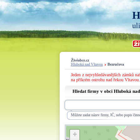
H
ul
Živéobce.cz
Hluboká nad Vltavou
Bezručova
Jeden z nejvyhledávanějších zámků naš
na příkrém ostrohu nad řekou Vltavou.
Hledat firmy v obci Hluboká nad
Můžete zadat název firmy, IČ, nebo popis činno
+