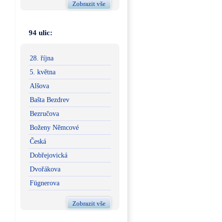
Zobrazit vše
94 ulic:
28. října
5. května
Alšova
Bašta Bezdrev
Bezručova
Boženy Němcové
Česká
Dobřejovická
Dvořákova
Fügnerova
Zobrazit vše