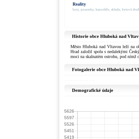
Reality
byty, pozemky, kanceláře, sklady, bytová družs
Historie obce Hluboká nad Vlta
Město Hluboká nad Vltavou leží na ob
Hrad založil spolu s nedalekými Český
moci na skalnatém ostrohu, pod nímž o
Fotogalerie obce Hluboká nad V
Demografické údaje