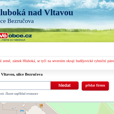
luboká nad Vltavou
ice Bezručova
í země, zámek Hluboká, se tyčí na severním okraji budějovické rybniční pánv
 Vltavou, ulice
Bezručova
přidat firmu
sti. Zkuste například restaurace