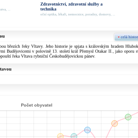
Zdravotnictví, zdravotní služby a
technika
tva, ...
oční optika, lékaři, nemocnice, poradny, domovy, ...
vou
celá histor
ou březích řeky Vltavy. Jeho historie je spjata s královským hradem Hlubok
mi Budějovicemi v polovině 13. století král Přemysl Otakar II., jako oporu s
pouští řeka Vltava rybniční Českobudějovickou pánev.
ltavou