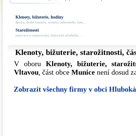
Klenoty, bižuterie, hodiny
šperky, drahé kameny, systémy jednotného času, ...
Starožitnosti
renovace a restaurování, historické předměty, ...
Klenoty, bižuterie, starožitnosti, č
V oboru
Klenoty, bižuterie, starožit
Vltavou
, část obce
Munice
není dosud za
Zobrazit všechny firmy v obci Hlubok