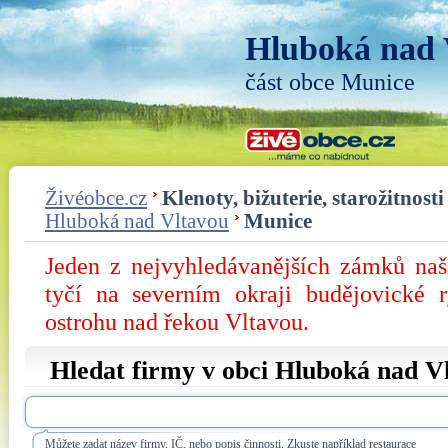
Hluboká nad 
část obce Munice
Živéobce.cz
Klenoty, bižuterie, starožitnosti
Hluboká nad Vltavou
Munice
Jeden z nejvyhledávanějších zámků na
tyčí na severním okraji budějovické 
ostrohu nad řekou Vltavou.
Hledat firmy v obci Hluboká nad V
Můžete zadat název firmy, IČ, nebo popis činnosti. Zkuste například restaurace