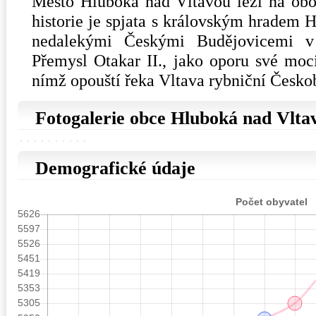
Město Hluboká nad Vltavou leží na obo
historie je spjata s královským hradem H
nedalekými Českými Budějovicemi v 
Přemysl Otakar II., jako oporu své moc
nímž opouští řeka Vltava rybniční Česko
Fotogalerie obce Hluboká nad Vlta
Demografické údaje