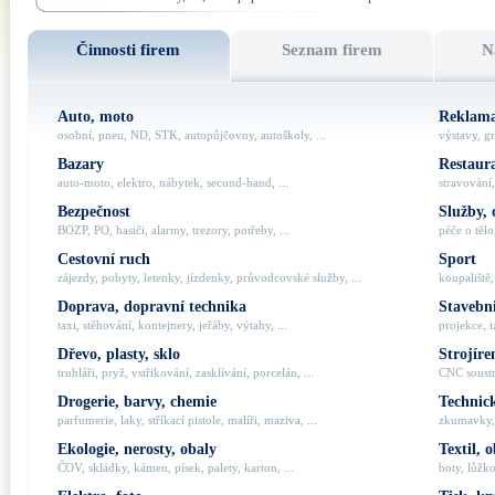
Činnosti firem
Seznam firem
N
Auto, moto
Reklama
osobní, pneu, ND, STK, autopůjčovny, autoškoly, ...
výstavy, gr
Bazary
Restaur
auto-moto, elektro, nábytek, second-hand, ...
stravování,
Bezpečnost
Služby, 
BOZP, PO, hasiči, alarmy, trezory, potřeby, ...
péče o tělo,
Cestovní ruch
Sport
zájezdy, pobyty, letenky, jízdenky, průvodcovské služby, ...
koupaliště,
Doprava, dopravní technika
Stavebni
taxi, stěhování, kontejnery, jeřáby, výtahy, ...
projekce, i
Dřevo, plasty, sklo
Strojíre
truhláři, pryž, vstřikování, zasklívání, porcelán, ...
CNC soustru
Drogerie, barvy, chemie
Technick
parfumerie, laky, stříkací pistole, malíři, maziva, ...
zkumavky, 
Ekologie, nerosty, obaly
Textil, 
ČOV, skládky, kámen, písek, palety, karton, ...
boty, lůžko