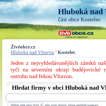
Hluboká nad 
část obce Kostelec
Živéobce.cz
Hluboká nad Vltavou
Kostelec
Jeden z nejvyhledávanějších zámků na
tyčí na severním okraji budějovické 
ostrohu nad řekou Vltavou.
Hledat firmy v obci Hluboká nad V
Můžete zadat název firmy, IČ, nebo popis činnosti. Zkuste například restaurace