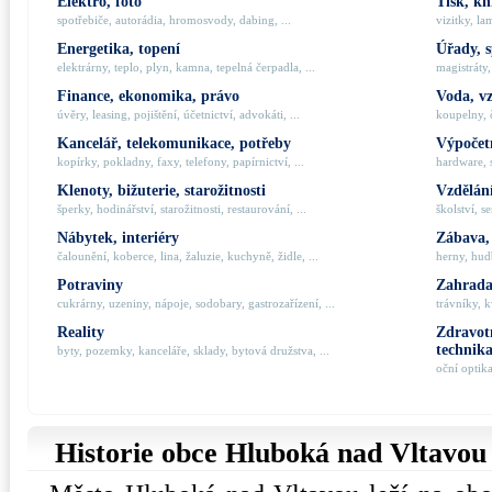
Elektro, foto
Tisk, kn
spotřebiče, autorádia, hromosvody, dabing, ...
vizitky, la
Energetika, topení
Úřady, 
elektrárny, teplo, plyn, kamna, tepelná čerpadla, ...
magistráty,
Finance, ekonomika, právo
Voda, v
úvěry, leasing, pojištění, účetnictví, advokáti, ...
koupelny, č
Kancelář, telekomunikace, potřeby
Výpočetn
kopírky, pokladny, faxy, telefony, papírnictví, ...
hardware, 
Klenoty, bižuterie, starožitnosti
Vzdělání
šperky, hodinářství, starožitnosti, restaurování, ...
školství, s
Nábytek, interiéry
Zábava,
čalounění, koberce, lina, žaluzie, kuchyně, židle, ...
herny, hudb
Potraviny
Zahrada,
cukrárny, uzeniny, nápoje, sodobary, gastrozařízení, ...
trávníky, k
Reality
Zdravotn
technik
byty, pozemky, kanceláře, sklady, bytová družstva, ...
oční optik
Historie obce Hluboká nad Vltavou