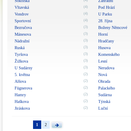
(4)
Sokolská
Zahradní
(4)
Vltavská
Pod Hrází
(4)
Vondrov
U Parku
(4)
Sportovní
28. října
(3)
Bezručova
Boženy Němcové
(3)
Mánesova
Horní
(3)
Nádražní
Hradčany
(3)
Ruská
Husova
(3)
Tyršova
Komenského
(3)
Žižkova
Lesní
(3)
U Sudárny
Nerudova
(2)
5. května
Nová
(2)
Alšova
Ohrada
(2)
Fügnerova
Palackého
(2)
Hamry
Sudárna
(2)
Haškova
Týnská
(2)
Jiráskova
Luční
1
2