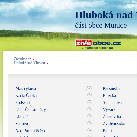
Hluboká nad 
část obce Munice
Živéobce.cz
Hluboká nad Vltavou
(37)
Masarykova
Křesínská
(8)
Karla Čapka
Pražská
(7)
Podskalí
Smetanova
(6)
nám. Čsl. armády
Vývarka
(5)
Lidická
Zborovská
(5)
Sadová
Zvolenovská
(4)
Nad Parkovištěm
Polní