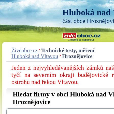
Hluboká nad 
část obce Hroznějov
Živéobce.cz
Technické testy, měření
Hluboká nad Vltavou
Hroznějovice
Jeden z nejvyhledávanějších zámků na
tyčí na severním okraji budějovické 
ostrohu nad řekou Vltavou.
Hledat firmy v obci Hluboká nad Vl
Hroznějovice