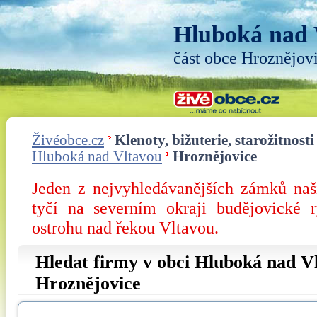
Hluboká nad 
část obce Hroznějov
Živéobce.cz
Klenoty, bižuterie, starožitnosti
Hluboká nad Vltavou
Hroznějovice
Jeden z nejvyhledávanějších zámků na
tyčí na severním okraji budějovické 
ostrohu nad řekou Vltavou.
Hledat firmy v obci Hluboká nad Vl
Hroznějovice