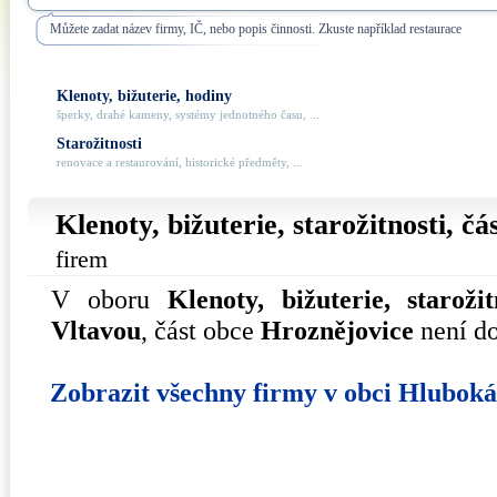
Můžete zadat název firmy, IČ, nebo popis činnosti. Zkuste například restaurace
Klenoty, bižuterie, hodiny
šperky, drahé kameny, systémy jednotného času, ...
Starožitnosti
renovace a restaurování, historické předměty, ...
Klenoty, bižuterie, starožitnosti, č
firem
V oboru
Klenoty, bižuterie, starožit
Vltavou
, část obce
Hroznějovice
není do
Zobrazit všechny firmy v obci Hlubok