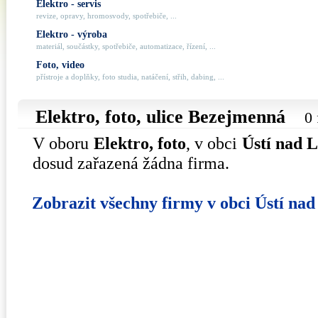
Elektro - servis
revize, opravy, hromosvody, spotřebiče, ...
Elektro - výroba
materiál, součástky, spotřebiče, automatizace, řízení, ...
Foto, video
přístroje a doplňky, foto studia, natáčení, střih, dabing, ...
Elektro, foto, ulice
Bezejmenná
0 
V oboru
Elektro, foto
, v obci
Ústí nad 
dosud zařazená žádna firma.
Zobrazit všechny firmy v obci Ústí na