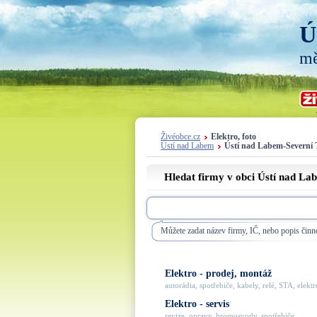
Ú
mě
Živéobce.cz
Elektro, foto
Ústí nad Labem
Ústí nad Labem-Severní 
Hledat firmy v obci Ústí nad La
Můžete zadat název firmy, IČ, nebo popis činno
Elektro - prodej, montáž
autorádia, spotřebiče, kabely, relé, STA, elektro
Elektro - servis
revize, opravy, hromosvody, spotřebiče, ...