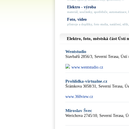
Elektro - výroba
materiál, součástky, spotřebiče, automatizace, ří
Foto, video
přístroje a doplňky, foto studia, natáčení, střih,
Elektro, foto, městská část
Ústí 
Wentstudio
Stavbařů 2856/3, Severní Terasa, Úst
www.wentstudio.cz
Prohlidka-virtualne.cz
Šrámkova 3058/31, Severní Terasa, Ú
www.360view.cz
Miroslav Švec
Werichova 2745/10, Severní Terasa, Ú