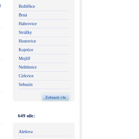
Božtěšice
Brná
Habrovice
Strážky
Hostovice
Kojetice
Mojžíř
Neštěmice
Církvice
Sebuzín
Zobrazit vše
649 ulic:
Alešova