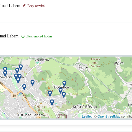
tí nad Labem
Brzy otevírá
í nad Labem
Otevřeno 24 hodin
Leaflet
| ©
OpenStreetMap
contrib