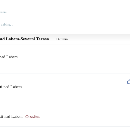
zení, ...
 dabing, ...
nad Labem-Severní Terasa
14 firem
í nad Labem
stí nad Labem
stí nad Labem
zavřeno