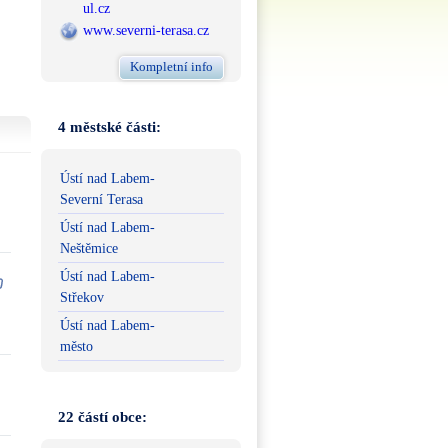
ul.cz
www.severni-terasa.cz
Kompletní info
4 městské části:
Ústí nad Labem-
Severní Terasa
Ústí nad Labem-
Neštěmice
Ústí nad Labem-
Střekov
Ústí nad Labem-
město
22 částí obce: