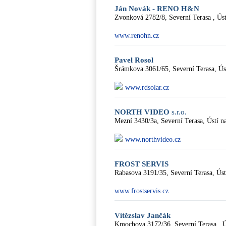
Ján Novák - RENO H&N
Zvonková 2782/8, Severní Terasa , Ús
www.renohn.cz
Pavel Rosol
Šrámkova 3061/65, Severní Terasa, Ú
www.rdsolar.cz
NORTH VIDEO
s.r.o.
Mezní 3430/3a, Severní Terasa, Ústí 
www.northvideo.cz
FROST SERVIS
Rabasova 3191/35, Severní Terasa, Ús
www.frostservis.cz
Vítězslav Jančák
Kmochova 3172/36, Severní Terasa , 