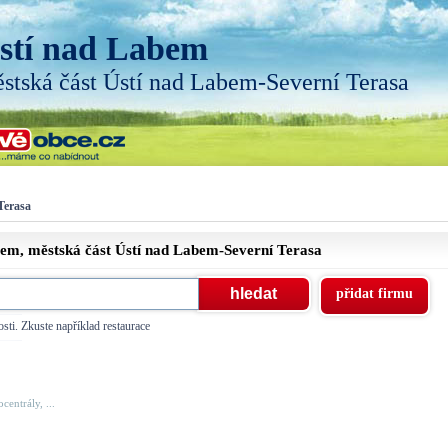
stí nad Labem
stská část Ústí nad Labem-Severní Terasa
Terasa
bem, městská část
Ústí nad Labem-Severní Terasa
přidat firmu
sti. Zkuste například restaurace
centrály, ...