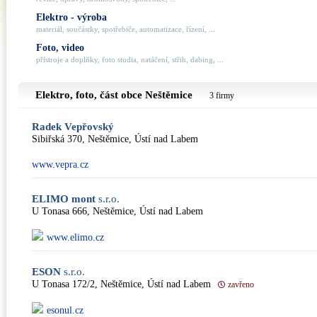
Elektro - výroba
materiál, součástky, spotřebiče, automatizace, řízení, ...
Foto, video
přístroje a doplňky, foto studia, natáčení, střih, dabing, ...
Elektro, foto, část obce
Neštěmice
3 firmy
Radek Vepřovský
Sibiřská 370, Neštěmice, Ústí nad Labem
www.vepra.cz
ELIMO mont
s.r.o.
U Tonasa 666, Neštěmice, Ústí nad Labem
www.elimo.cz
ESON
s.r.o.
U Tonasa 172/2, Neštěmice, Ústí nad Labem
zavřeno
esonul.cz