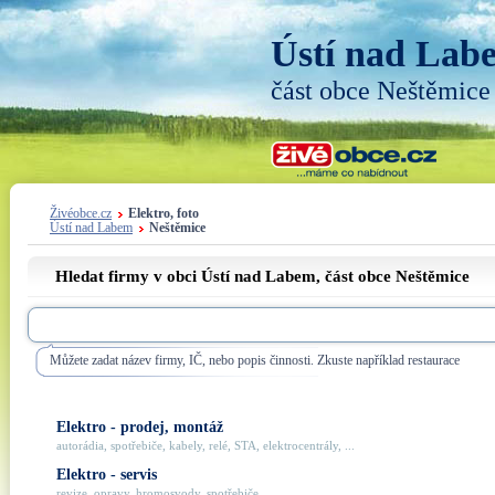
Ústí nad Lab
část obce Neštěmice
Živéobce.cz
Elektro, foto
Ústí nad Labem
Neštěmice
Hledat firmy v obci Ústí nad Labem, část obce
Neštěmice
Můžete zadat název firmy, IČ, nebo popis činnosti. Zkuste například restaurace
Elektro - prodej, montáž
autorádia, spotřebiče, kabely, relé, STA, elektrocentrály, ...
Elektro - servis
revize, opravy, hromosvody, spotřebiče, ...