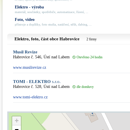
Elektro - výroba
materiál, součástky, spotřebiče, automatizace, řízení, ...
Foto, video
přístroje a doplňky, foto studia, natáčení, střih, dabing, ...
Elektro, foto, část obce
Habrovice
2 firmy
Musil Revize
Habrovice č. 546, Ústí nad Labem
Otevřeno 24 hodin
www.musilrevize.cz
TOMI - ELEKTRO
s.r.o.
Habrovice č. 528, Ústí nad Labem
dle domluvy
www.tomi-elektro.cz
+
−