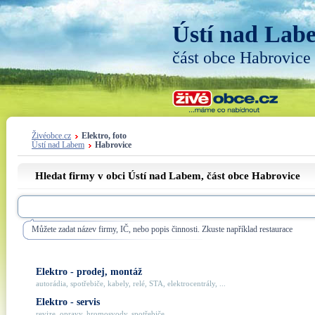
Ústí nad Lab
část obce Habrovice
Živéobce.cz
Elektro, foto
Ústí nad Labem
Habrovice
Hledat firmy v obci Ústí nad Labem, část obce
Habrovice
Můžete zadat název firmy, IČ, nebo popis činnosti. Zkuste například restaurace
Elektro - prodej, montáž
autorádia, spotřebiče, kabely, relé, STA, elektrocentrály, ...
Elektro - servis
revize, opravy, hromosvody, spotřebiče, ...