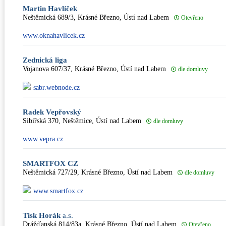
Martin Havlíček
Neštěmická 689/3, Krásné Březno, Ústí nad Labem
Otevřeno
www.oknahavlicek.cz
Zednická liga
Vojanova 607/37, Krásné Březno, Ústí nad Labem
dle domluvy
sabr.webnode.cz
Radek Vepřovský
Sibiřská 370, Neštěmice, Ústí nad Labem
dle domluvy
www.vepra.cz
SMARTFOX CZ
Neštěmická 727/29, Krásné Březno, Ústí nad Labem
dle domluvy
www.smartfox.cz
Tisk Horák
a.s.
Drážďanská 814/83a, Krásné Březno, Ústí nad Labem
Otevřeno