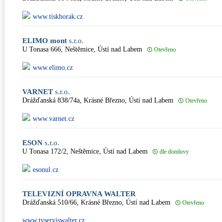
www.tiskhorak.cz
ELIMO mont
s.r.o.
U Tonasa 666, Neštěmice, Ústí nad Labem
Otevřeno
www.elimo.cz
VARNET
s.r.o.
Drážďanská 838/74a, Krásné Březno, Ústí nad Labem
Otevřeno
www.varnet.cz
ESON
s.r.o.
U Tonasa 172/2, Neštěmice, Ústí nad Labem
dle domluvy
esonul.cz
TELEVIZNÍ OPRAVNA WALTER
Drážďanská 510/66, Krásné Březno, Ústí nad Labem
Otevřeno
www.tvserviswalter.cz