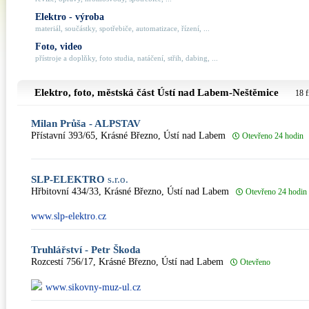
Elektro - výroba
materiál, součástky, spotřebiče, automatizace, řízení, ...
Foto, video
přístroje a doplňky, foto studia, natáčení, střih, dabing, ...
Elektro, foto, městská část
Ústí nad Labem-Neštěmice
18 f
Milan Průša - ALPSTAV
Přístavní 393/65, Krásné Březno, Ústí nad Labem
Otevřeno 24 hodin
SLP-ELEKTRO
s.r.o.
Hřbitovní 434/33, Krásné Březno, Ústí nad Labem
Otevřeno 24 hodin
www.slp-elektro.cz
Truhlářství - Petr Škoda
Rozcestí 756/17, Krásné Březno, Ústí nad Labem
Otevřeno
www.sikovny-muz-ul.cz