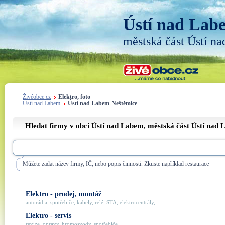
Ústí nad Lab
městská část Ústí n
Živéobce.cz
Elektro, foto
Ústí nad Labem
Ústí nad Labem-Neštěmice
Hledat firmy v obci Ústí nad Labem, městská část
Ústí nad 
Můžete zadat název firmy, IČ, nebo popis činnosti. Zkuste například restaurace
Elektro - prodej, montáž
autorádia, spotřebiče, kabely, relé, STA, elektrocentrály, ...
Elektro - servis
revize, opravy, hromosvody, spotřebiče, ...