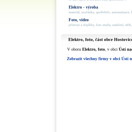
Elektro - výroba
materiál, součástky, spotřebiče, automatizace, ří
Foto, video
přístroje a doplňky, foto studia, natáčení, střih,
Elektro, foto, část obce
Hostovic
V oboru
Elektro, foto
, v obci
Ústí n
Zobrazit všechny firmy v obci Ústí