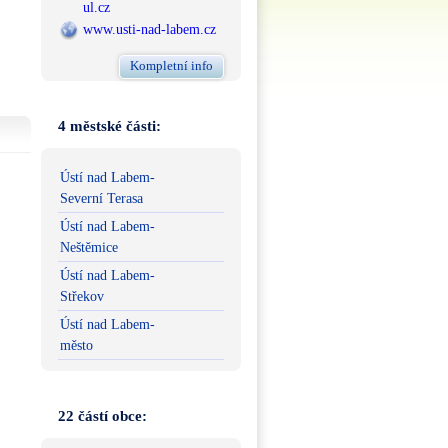
ul.cz
www.usti-nad-labem.cz
Kompletní info
4 městské části:
Ústí nad Labem-
Severní Terasa
Ústí nad Labem-
Neštěmice
Ústí nad Labem-
Střekov
Ústí nad Labem-
město
22 částí obce: