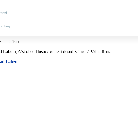
zení, ...
 dabing, ...
e
0 firem
ad Labem
, část obce
Hostovice
není dosud zařazená žádna firma.
 nad Labem