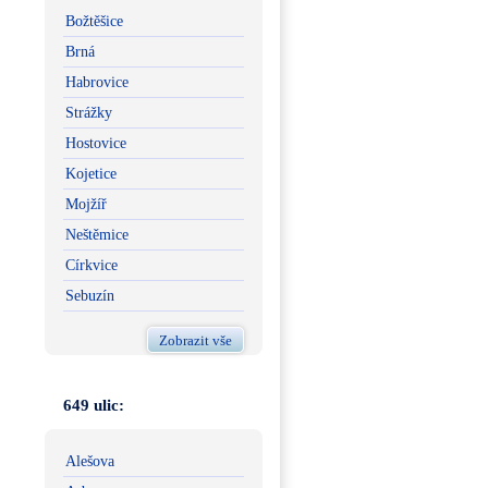
Božtěšice
Brná
Habrovice
Strážky
Hostovice
Kojetice
Mojžíř
Neštěmice
Církvice
Sebuzín
Zobrazit vše
649 ulic:
Alešova