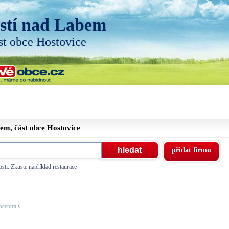
stí nad Labem
st obce Hostovice
bem, část obce
Hostovice
přidat firmu
sti. Zkuste například restaurace
centrály, ...