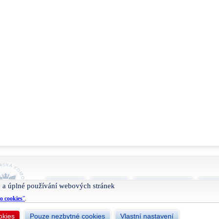
O projektu
Nápověda
Podmínky užívání
Smlu
 a úplné používání webových stránek
o cookies
”
.
okies
Pouze nezbytné cookies
Vlastní nastavení
Živéfirmy.cz