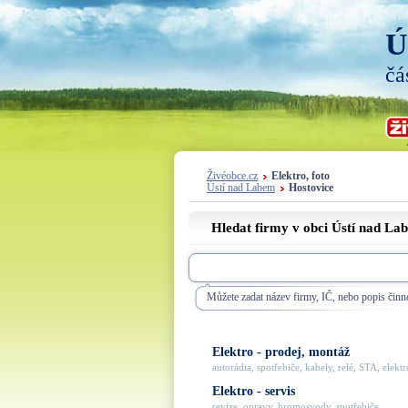
Ú
čá
Živéobce.cz
Elektro, foto
Ústí nad Labem
Hostovice
Hledat firmy v obci Ústí nad La
Můžete zadat název firmy, IČ, nebo popis činno
Elektro - prodej, montáž
autorádia, spotřebiče, kabely, relé, STA, elektro
Elektro - servis
revize, opravy, hromosvody, spotřebiče, ...