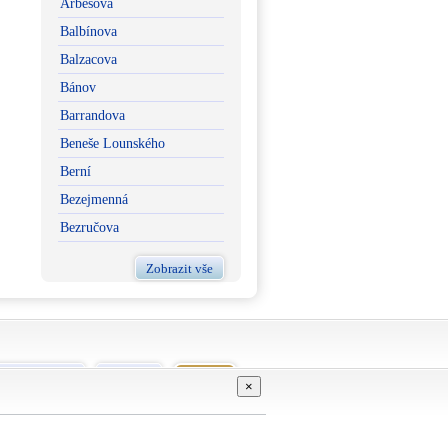
Arbesova
Balbínova
Balzacova
Bánov
Barrandova
Beneše Lounského
Berní
Bezejmenná
Bezručova
Zobrazit vše
vní podmínky
Kontakt
GDPR
×
Živéobce.cz
Proškoly.cz
ŠkolaNaDlani.cz