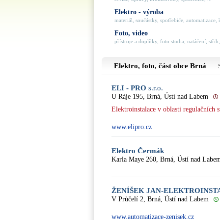
Elektro - výroba
materiál, součástky, spotřebiče, automatizace, ří
Foto, video
přístroje a doplňky, foto studia, natáčení, střih,
Elektro, foto, část obce
Brná
ELI - PRO
s.r.o.
U Ráje 195, Brná, Ústí nad Labem
Elektroinstalace v oblasti regulačních 
www.elipro.cz
Elektro Čermák
Karla Maye 260, Brná, Ústí nad Labe
ŽENÍŠEK JAN-ELEKTROINST
V Průčelí 2, Brná, Ústí nad Labem
www.automatizace-zenisek.cz