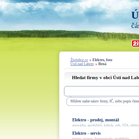
Ú
čá
Živéobce.cz
Elektro, foto
Ústí nad Labem
Brná
Hledat firmy v obci Ústí nad La
Můžete zadat název firmy, IČ, nebo popis činno
Elektro - prodej, montáž
autorádia, spotřebiče, kabely, relé, STA, elektro
Elektro - servis
revize, opravy, hromosvody, spotřebiče, ...