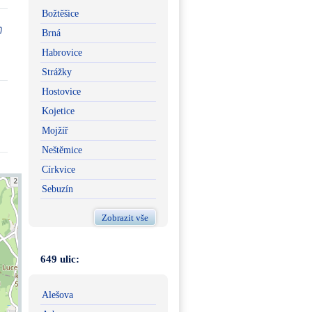
Božtěšice
Brná
Habrovice
Strážky
Hostovice
Kojetice
Mojžíř
Neštěmice
Církvice
Sebuzín
Zobrazit vše
649 ulic:
Alešova