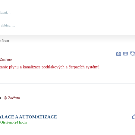
zení, ...
 dabing, ...
5 firem
Zavřeno
stanic plynu a kanalizace podtlakových a čerpacích systémů.
m
Zavřeno
ALACE A AUTOMATIZACE
Otevřeno 24 hodin