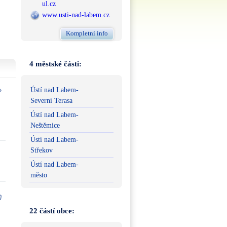
ul.cz
www.usti-nad-labem.cz
Kompletní info
4 městské části:
Ústí nad Labem-
Severní Terasa
Ústí nad Labem-
Neštěmice
Ústí nad Labem-
Střekov
Ústí nad Labem-
město
22 částí obce: