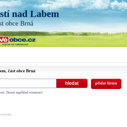
stí nad Labem
st obce Brná
bem, část obce
Brná
přidat firmu
sti. Zkuste například restaurace
centrály, ...