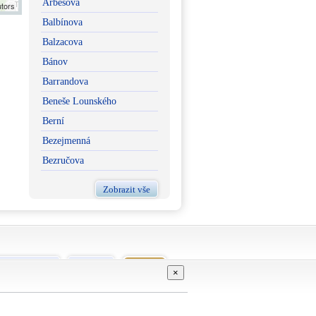
Arbesova
utors
Balbínova
Balzacova
Bánov
Barrandova
Beneše Lounského
Berní
Bezejmenná
Bezručova
Zobrazit vše
vní podmínky
Kontakt
GDPR
×
Živéobce.cz
Proškoly.cz
ŠkolaNaDlani.cz