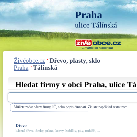
Praha
ulice Tálínská
Živéobce.cz
Dřevo, plasty, sklo
Praha
Tálínská
Hledat firmy v obci Praha, ulice
Tá
Můžete zadat název firmy, IČ, nebo popis činnosti. Zkuste například restaurace
Dřevo
kácení dřeva, desky, prkna, krovy, hoblíky, pily, truhláři, ...