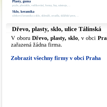
Plasty, guma
pryže, plexisklo, vstřikování, formy, lisy, nástroje, ...
Sklo, keramika
užitková keramika a sklo, sklenáři, zrcadla, sklářské pece, ...
Dřevo, plasty, sklo, ulice
Tálínská
V oboru
Dřevo, plasty, sklo
, v obci
Pra
zařazená žádna firma.
Zobrazit všechny firmy v obci Praha