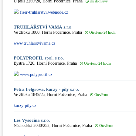
U jeslí 2269/20, Horní Počernice, Praha
dle domluvy
fiser-truhlarstvi.webnode.cz
TRUHLÁŘSTVÍ VAMA
s.r.o.
Ve žlíbku 1800, Horní Počernice, Praha
Otevřeno 24 hodin
www.truhlarstvivama.cz
POLYPROFIL
spol. s r.o.
Bystrá 1720, Horní Počernice, Praha
Otevřeno 24 hodin
www.polyprofil.cz
Petra Felgrová, kurzy - pily
s.r.o.
Ve žlíbku 1849/2a, Horní Počernice, Praha
Otevřeno
kurzy-pily.cz
Les Vysočina
s.r.o.
Náchodská 2030/252, Horní Počernice, Praha
Otevřeno