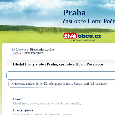
Praha
část obce Horní Poč
Živéobce.cz
Dřevo, plasty, sklo
Praha
Horní Počernice
Hledat firmy v obci Praha, část obce
Horní Počernice
Můžete zadat název firmy, IČ, nebo popis činnosti. Zkuste například restaurace
Dřevo
kácení dřeva, desky, prkna, krovy, hoblíky, pily, truhláři, ...
Plasty, guma
pryže, plexisklo, vstřikování, formy, lisy, nástroje, ...