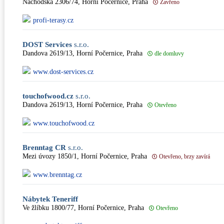
Náchodská 2306/74, Horní Počernice, Praha
Zavřeno
profi-terasy.cz
DOST Services
s.r.o.
Dandova 2619/13, Horní Počernice, Praha
dle domluvy
www.dost-services.cz
touchofwood.cz
s.r.o.
Dandova 2619/13, Horní Počernice, Praha
Otevřeno
www.touchofwood.cz
Brenntag CR
s.r.o.
Mezi úvozy 1850/1, Horní Počernice, Praha
Otevřeno, brzy zavírá
www.brenntag.cz
Nábytek Teneriff
Ve žlíbku 1800/77, Horní Počernice, Praha
Otevřeno