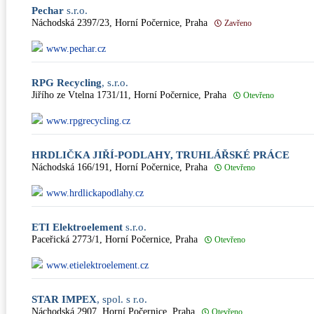
Pechar
s.r.o.
Náchodská 2397/23, Horní Počernice, Praha
Zavřeno
www.pechar.cz
RPG Recycling
, s.r.o.
Jiřího ze Vtelna 1731/11, Horní Počernice, Praha
Otevřeno
www.rpgrecycling.cz
HRDLIČKA JIŘÍ-PODLAHY, TRUHLÁŘSKÉ PRÁCE
Náchodská 166/191, Horní Počernice, Praha
Otevřeno
www.hrdlickapodlahy.cz
ETI Elektroelement
s.r.o.
Paceřická 2773/1, Horní Počernice, Praha
Otevřeno
www.etielektroelement.cz
STAR IMPEX
, spol. s r.o.
Náchodská 2907, Horní Počernice, Praha
Otevřeno