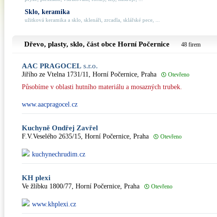
Sklo, keramika
užitková keramika a sklo, sklenáři, zrcadla, sklářské pece, ...
Dřevo, plasty, sklo, část obce
Horní Počernice
48 firem
AAC PRAGOCEL
s.r.o.
Jiřího ze Vtelna 1731/11, Horní Počernice, Praha
Otevřeno
Působíme v oblasti hutního materiálu a mosazných trubek.
www.aacpragocel.cz
Kuchyně Ondřej Zavřel
F.V.Veselého 2635/15, Horní Počernice, Praha
Otevřeno
kuchynechrudim.cz
KH plexi
Ve žlíbku 1800/77, Horní Počernice, Praha
Otevřeno
www.khplexi.cz