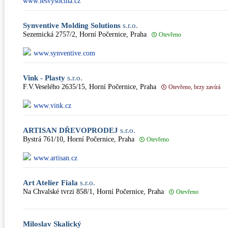
www.lesvysocina.cz
Synventive Molding Solutions
s.r.o.
Sezemická 2757/2, Horní Počernice, Praha
Otevřeno
www.synventive.com
Vink - Plasty
s.r.o.
F.V.Veselého 2635/15, Horní Počernice, Praha
Otevřeno, brzy zavírá
www.vink.cz
ARTISAN DŘEVOPRODEJ
s.r.o.
Bystrá 761/10, Horní Počernice, Praha
Otevřeno
www.artisan.cz
Art Atelier Fiala
s.r.o.
Na Chvalské tvrzi 858/1, Horní Počernice, Praha
Otevřeno
Miloslav Skalický