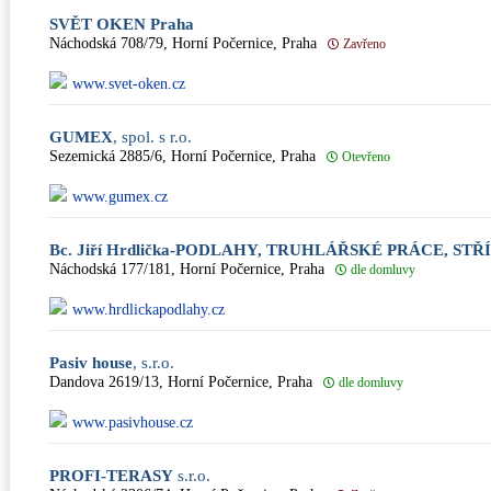
SVĚT OKEN Praha
Náchodská 708/79, Horní Počernice, Praha
Zavřeno
www.svet-oken.cz
GUMEX
, spol. s r.o.
Sezemická 2885/6, Horní Počernice, Praha
Otevřeno
www.gumex.cz
Bc. Jiří Hrdlička-PODLAHY, TRUHLÁŘSKÉ PRÁCE, S
Náchodská 177/181, Horní Počernice, Praha
dle domluvy
www.hrdlickapodlahy.cz
Pasiv house
, s.r.o.
Dandova 2619/13, Horní Počernice, Praha
dle domluvy
www.pasivhouse.cz
PROFI-TERASY
s.r.o.