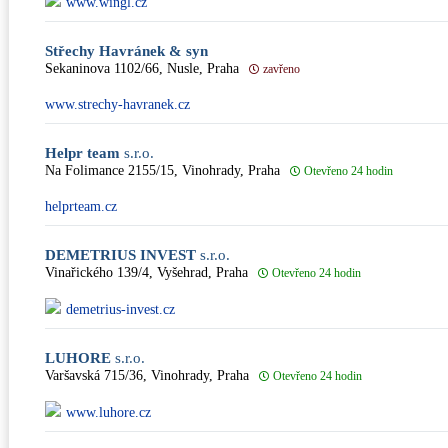
www.wingl.cz
Střechy Havránek & syn
Sekaninova 1102/66, Nusle, Praha
zavřeno
www.strechy-havranek.cz
Helpr team
s.r.o.
Na Folimance 2155/15, Vinohrady, Praha
Otevřeno 24 hodin
helprteam.cz
DEMETRIUS INVEST
s.r.o.
Vinařického 139/4, Vyšehrad, Praha
Otevřeno 24 hodin
demetrius-invest.cz
LUHORE
s.r.o.
Varšavská 715/36, Vinohrady, Praha
Otevřeno 24 hodin
www.luhore.cz