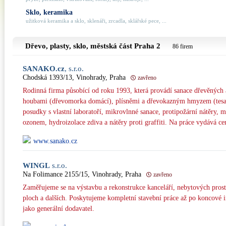
Sklo, keramika
užitková keramika a sklo, sklenáři, zrcadla, sklářské pece, ...
Dřevo, plasty, sklo, městská část
Praha 2
86 firem
SANAKO.cz
, s.r.o.
Chodská 1393/13, Vinohrady, Praha
zavřeno
Rodinná firma působící od roku 1993, která provádí sanace dřevěnýc
houbami (dřevomorka domácí), plísněmi a dřevokazným hmyzem (tesař
posudky s vlastní laboratoří, mikrovlnné sanace, protipožární nátěry,
ozonem, hydroizolace zdiva a nátěry proti graffiti. Na práce vydává cer
www.sanako.cz
WINGL
s.r.o.
Na Folimance 2155/15, Vinohrady, Praha
zavřeno
Zaměřujeme se na výstavbu a rekonstrukce kanceláří, nebytových pros
ploch a dalších. Poskytujeme kompletní stavební práce až po koncové i
jako generální dodavatel.