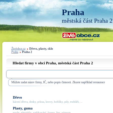
Praha
městská část Praha 2
Živéobce.cz
Dřevo, plasty, sklo
Praha
Praha 2
Hledat firmy v obci Praha, městská část
Praha 2
Můžete zadat název firmy, IČ, nebo popis činnosti. Zkuste například restaurace
Dřevo
kácení dřeva, desky, prkna, krovy, hoblíky, pily, truhláři, ...
Plasty, guma
pryže, plexisklo, vstřikování, formy, lisy, nástroje, ...