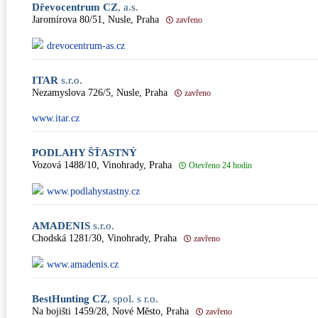
Dřevocentrum CZ
, a.s.
Jaromírova 80/51, Nusle, Praha
zavřeno
drevocentrum-as.cz
ITAR
s.r.o.
Nezamyslova 726/5, Nusle, Praha
zavřeno
www.itar.cz
PODLAHY ŠŤASTNÝ
Vozová 1488/10, Vinohrady, Praha
Otevřeno 24 hodin
www.podlahystastny.cz
AMADENIS
s.r.o.
Chodská 1281/30, Vinohrady, Praha
zavřeno
www.amadenis.cz
BestHunting CZ
, spol. s r.o.
Na bojišti 1459/28, Nové Město, Praha
zavřeno