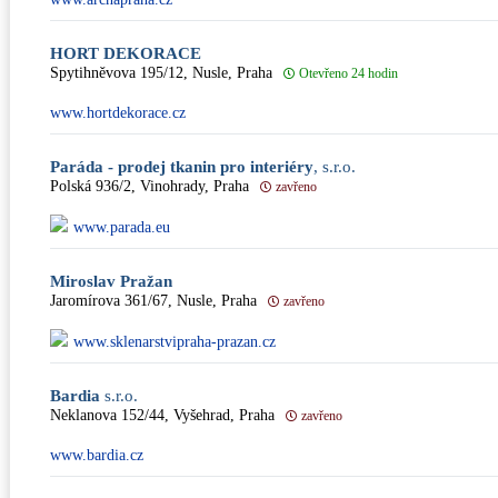
HORT DEKORACE
Spytihněvova 195/12, Nusle, Praha
Otevřeno 24 hodin
www.hortdekorace.cz
Paráda - prodej tkanin pro interiéry
, s.r.o.
Polská 936/2, Vinohrady, Praha
zavřeno
www.parada.eu
Miroslav Pražan
Jaromírova 361/67, Nusle, Praha
zavřeno
www.sklenarstvipraha-prazan.cz
Bardia
s.r.o.
Neklanova 152/44, Vyšehrad, Praha
zavřeno
www.bardia.cz