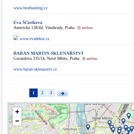
www.besthunting.cz
Eva Šťástková
Americká 128/44, Vinohrady, Praha
zavřeno
www.evadekor.cz
BARAN MARTIN-SKLENÁŘSTVÍ
Gorazdova 335/14, Nové Město, Praha
zavřeno
www.baran-sklenarstvi.cz
1
2
3
+
−