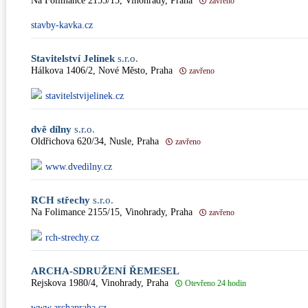
Na Folimance 2155/15, Vinohrady, Praha
zavřeno
stavby-kavka.cz
Stavitelství Jelínek
s.r.o.
Hálkova 1406/2, Nové Město, Praha
zavřeno
stavitelstvijelinek.cz
dvě dílny
s.r.o.
Oldřichova 620/34, Nusle, Praha
zavřeno
www.dvedilny.cz
RCH střechy
s.r.o.
Na Folimance 2155/15, Vinohrady, Praha
zavřeno
rch-strechy.cz
ARCHA-SDRUŽENÍ ŘEMESEL
Rejskova 1980/4, Vinohrady, Praha
Otevřeno 24 hodin
www.archapraha.cz