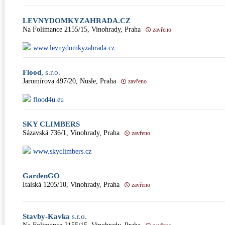
LEVNYDOMKYZAHRADA.CZ
Na Folimance 2155/15, Vinohrady, Praha
zavřeno
www.levnydomkyzahrada.cz
Flood
, s.r.o.
Jaromírova 497/20, Nusle, Praha
zavřeno
flood4u.eu
SKY CLIMBERS
Sázavská 736/1, Vinohrady, Praha
zavřeno
www.skyclimbers.cz
GardenGO
Italská 1205/10, Vinohrady, Praha
zavřeno
Stavby-Kavka
s.r.o.