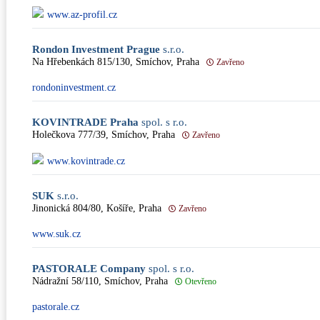
www.az-profil.cz
Rondon Investment Prague
s.r.o.
Na Hřebenkách 815/130, Smíchov, Praha
Zavřeno
rondoninvestment.cz
KOVINTRADE Praha
spol. s r.o.
Holečkova 777/39, Smíchov, Praha
Zavřeno
www.kovintrade.cz
SUK
s.r.o.
Jinonická 804/80, Košíře, Praha
Zavřeno
www.suk.cz
PASTORALE Company
spol. s r.o.
Nádražní 58/110, Smíchov, Praha
Otevřeno
pastorale.cz