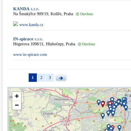
KANDA
s.r.o.
Na Šmukýřce 909/19, Košíře, Praha
Otevřeno
www.kanda.cz
IN-spirace
s.r.o.
Högerova 1098/11, Hlubočepy, Praha
Otevřeno
www.in-spirace.com
1
2
3
+
−