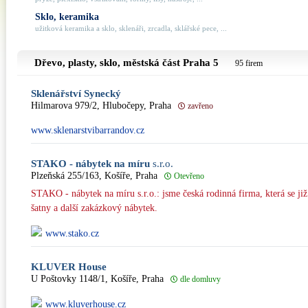
Sklo, keramika
užitková keramika a sklo, sklenáři, zrcadla, sklářské pece, ...
Dřevo, plasty, sklo, městská část
Praha 5
95 firem
Sklenářství Synecký
Hilmarova 979/2, Hlubočepy, Praha
zavřeno
www.sklenarstvibarrandov.cz
STAKO - nábytek na míru
s.r.o.
Plzeňská 255/163, Košíře, Praha
Otevřeno
STAKO - nábytek na míru s.r.o.: jsme česká rodinná firma, která se již
šatny a další zakázkový nábytek.
www.stako.cz
KLUVER House
U Poštovky 1148/1, Košíře, Praha
dle domluvy
www.kluverhouse.cz