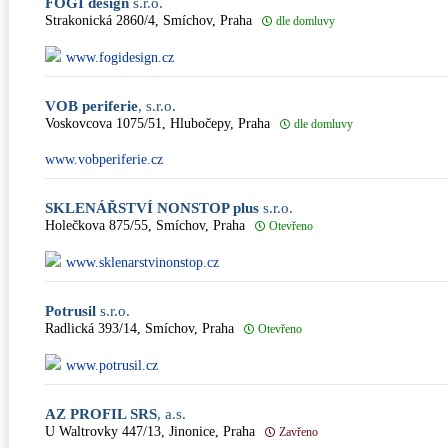
FOGI design
s.r.o.
Strakonická 2860/4, Smíchov, Praha
dle domluvy
www.fogidesign.cz
VOB periferie
, s.r.o.
Voskovcova 1075/51, Hlubočepy, Praha
dle domluvy
www.vobperiferie.cz
SKLENÁŘSTVÍ NONSTOP plus
s.r.o.
Holečkova 875/55, Smíchov, Praha
Otevřeno
www.sklenarstvinonstop.cz
Potrusil
s.r.o.
Radlická 393/14, Smíchov, Praha
Otevřeno
www.potrusil.cz
AZ PROFIL SRS
, a.s.
U Waltrovky 447/13, Jinonice, Praha
Zavřeno