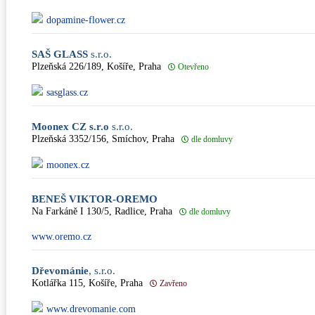
dopamine-flower.cz
SAŠ GLASS
s.r.o.
Plzeňská 226/189, Košíře, Praha
Otevřeno
sasglass.cz
Moonex CZ s.r.o
s.r.o.
Plzeňská 3352/156, Smíchov, Praha
dle domluvy
moonex.cz
BENEŠ VIKTOR-OREMO
Na Farkáně I 130/5, Radlice, Praha
dle domluvy
www.oremo.cz
Dřevománie
, s.r.o.
Kotlářka 115, Košíře, Praha
Zavřeno
www.drevomanie.com