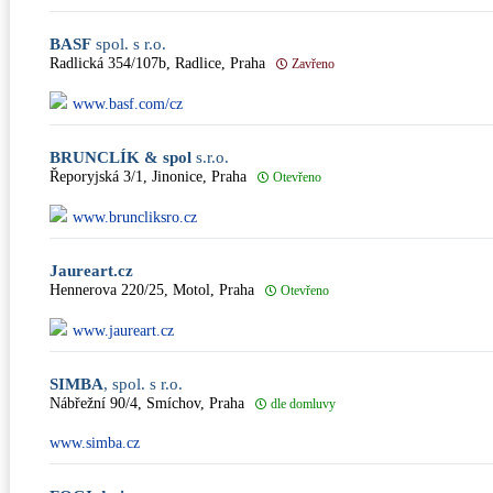
BASF
spol. s r.o.
Radlická 354/107b, Radlice, Praha
Zavřeno
www.basf.com/cz
BRUNCLÍK & spol
s.r.o.
Řeporyjská 3/1, Jinonice, Praha
Otevřeno
www.bruncliksro.cz
Jaureart.cz
Hennerova 220/25, Motol, Praha
Otevřeno
www.jaureart.cz
SIMBA
, spol. s r.o.
Nábřežní 90/4, Smíchov, Praha
dle domluvy
www.simba.cz