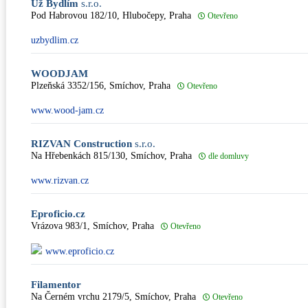
Už Bydlím
s.r.o.
Pod Habrovou 182/10, Hlubočepy, Praha
Otevřeno
uzbydlim.cz
WOODJAM
Plzeňská 3352/156, Smíchov, Praha
Otevřeno
www.wood-jam.cz
RIZVAN Construction
s.r.o.
Na Hřebenkách 815/130, Smíchov, Praha
dle domluvy
www.rizvan.cz
Eproficio.cz
Vrázova 983/1, Smíchov, Praha
Otevřeno
www.eproficio.cz
Filamentor
Na Černém vrchu 2179/5, Smíchov, Praha
Otevřeno