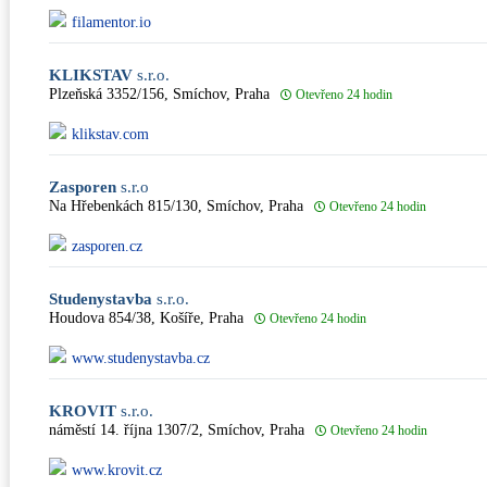
filamentor.io
KLIKSTAV
s.r.o.
Plzeňská 3352/156, Smíchov, Praha
Otevřeno 24 hodin
klikstav.com
Zasporen
s.r.o
Na Hřebenkách 815/130, Smíchov, Praha
Otevřeno 24 hodin
zasporen.cz
Studenystavba
s.r.o.
Houdova 854/38, Košíře, Praha
Otevřeno 24 hodin
www.studenystavba.cz
KROVIT
s.r.o.
náměstí 14. října 1307/2, Smíchov, Praha
Otevřeno 24 hodin
www.krovit.cz