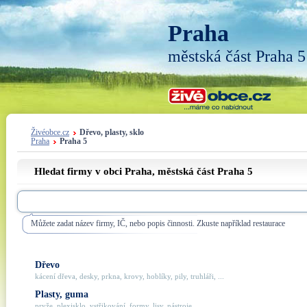
Praha
městská část Praha 5
Živéobce.cz
Dřevo, plasty, sklo
Praha
Praha 5
Hledat firmy v obci Praha, městská část
Praha 5
Můžete zadat název firmy, IČ, nebo popis činnosti. Zkuste například restaurace
Dřevo
kácení dřeva, desky, prkna, krovy, hoblíky, pily, truhláři, ...
Plasty, guma
pryže, plexisklo, vstřikování, formy, lisy, nástroje, ...