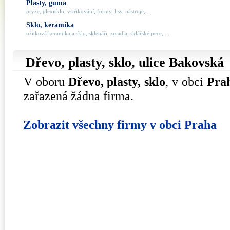
Plasty, guma
pryže, plexisklo, vstřikování, formy, lisy, nástroje, ...
Sklo, keramika
užitková keramika a sklo, sklenáři, zrcadla, sklářské pece, ...
Dřevo, plasty, sklo, ulice
Bakovská
V oboru
Dřevo, plasty, sklo
, v obci
Pra
zařazená žádna firma.
Zobrazit všechny firmy v obci Praha