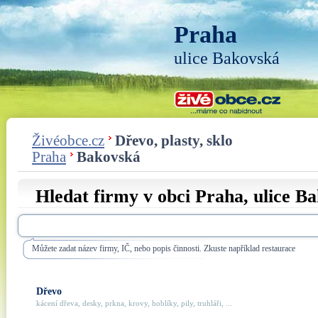
Praha
ulice Bakovská
Živéobce.cz
Dřevo, plasty, sklo
Praha
Bakovská
Hledat firmy v obci Praha, ulice
Ba
Můžete zadat název firmy, IČ, nebo popis činnosti. Zkuste například restaurace
Dřevo
kácení dřeva, desky, prkna, krovy, hoblíky, pily, truhláři, ...