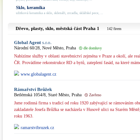
Sklo, keramika
užitková keramika a sklo, sklenáři, zrcadla, sklářské pece, ...
Dřevo, plasty, sklo, městská část
Praha 1
142 firem
Global Agent
s.r.o.
Národní 60/28, Nové Město, Praha
dle domluvy
Nabízíme služby v oblasti stavebnictví zejména v Praze a okolí, ale re
ČR. Provádíme rekonstrukce RD a bytů, zateplení fasád, na které máme 
www.globalagent.cz
Rámařství Brůžek
Betlémská 1054/8, Staré Město, Praha
Zavřeno
Jsme rodinná firma s tradicí od roku 1920 zabývající se rámováním ob
zakladatele Josefa Brůžka se nacházela v Husově ulici na Starém Městě
roku 1963.
ramarstvibruzek.cz