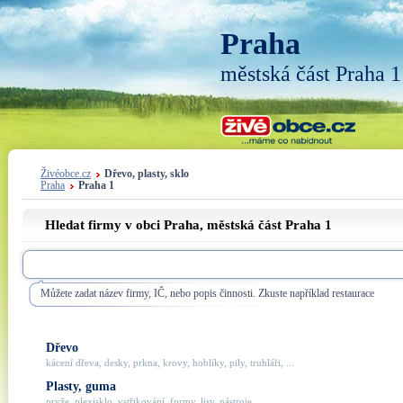
Praha
městská část Praha 1
Živéobce.cz
Dřevo, plasty, sklo
Praha
Praha 1
Hledat firmy v obci Praha, městská část
Praha 1
Můžete zadat název firmy, IČ, nebo popis činnosti. Zkuste například restaurace
Dřevo
kácení dřeva, desky, prkna, krovy, hoblíky, pily, truhláři, ...
Plasty, guma
pryže, plexisklo, vstřikování, formy, lisy, nástroje, ...