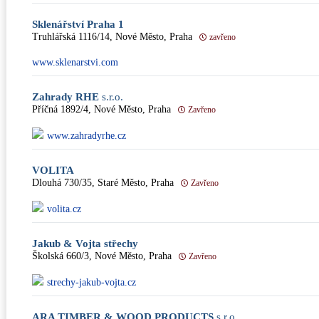
Sklenářství Praha 1
Truhlářská 1116/14, Nové Město, Praha
zavřeno
www.sklenarstvi.com
Zahrady RHE
s.r.o.
Příčná 1892/4, Nové Město, Praha
Zavřeno
www.zahradyrhe.cz
VOLITA
Dlouhá 730/35, Staré Město, Praha
Zavřeno
volita.cz
Jakub & Vojta střechy
Školská 660/3, Nové Město, Praha
Zavřeno
strechy-jakub-vojta.cz
ARA TIMBER & WOOD PRODUCTS
s.r.o.