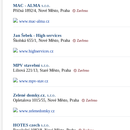
MAC - ALMA
s.r.o.
Příčná 1892/4, Nové Město, Praha
Zavřeno
www.mac-alma.cz
Jan Šebek - High services
Školská 655/1, Nové Město, Praha
Zavřeno
www.highservices.cz
MPV stavební
s.r.o.
Liliová 221/13, Staré Město, Praha
Zavřeno
www.mpv-stav.cz
Zelené domky.cz
, s.r.o.
Opletalova 1015/55, Nové Město, Praha
Zavřeno
www.zelenedomky.cz
HOTES czech
s.r.o.