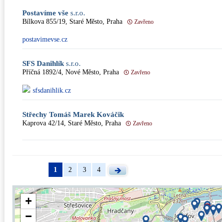
Postavíme vše
s.r.o.
Bílkova 855/19, Staré Město, Praha
Zavřeno
postavimevse.cz
SFS Danihlík
s.r.o.
Příčná 1892/4, Nové Město, Praha
Zavřeno
sfsdanihlik.cz
Střechy Tomáš Marek Kováčik
Kaprova 42/14, Staré Město, Praha
Zavřeno
1
2
3
4
+
−