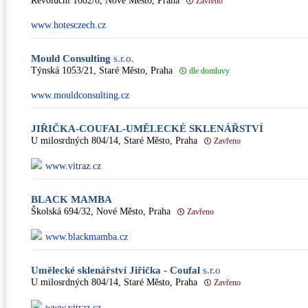
Revoluční 1082/8, Nové Město, Praha
Zavřeno
www.hotesczech.cz
Mould Consulting
s.r.o.
Týnská 1053/21, Staré Město, Praha
dle domluvy
www.mouldconsulting.cz
JIŘIČKA-COUFAL-UMĚLECKÉ SKLENÁŘSTVÍ
U milosrdných 804/14, Staré Město, Praha
Zavřeno
www.vitraz.cz
BLACK MAMBA
Školská 694/32, Nové Město, Praha
Zavřeno
www.blackmamba.cz
Umělecké sklenářství Jiřička - Coufal
s.r.o
U milosrdných 804/14, Staré Město, Praha
Zavřeno
www.vitraz.cz