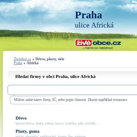
Praha
ulice Africká
Živéobce.cz
Dřevo, plasty, sklo
Praha
Africká
Hledat firmy v obci Praha, ulice
Africká
Můžete zadat název firmy, IČ, nebo popis činnosti. Zkuste například restaurace
Dřevo
kácení dřeva, desky, prkna, krovy, hoblíky, pily, truhláři, ...
Plasty, guma
pryže, plexisklo, vstřikování, formy, lisy, nástroje, ...