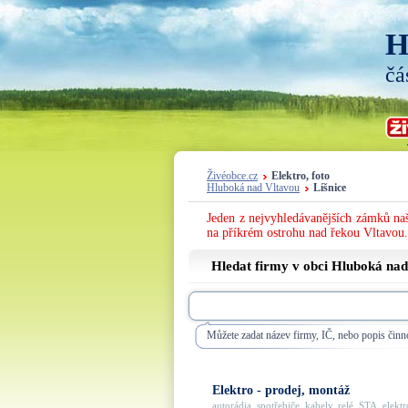
H
čá
Živéobce.cz
Elektro, foto
Hluboká nad Vltavou
Líšnice
Jeden z nejvyhledávanějších zámků naš
na příkrém ostrohu nad řekou Vltavou.
Hledat firmy v obci Hluboká nad
Můžete zadat název firmy, IČ, nebo popis činno
Elektro - prodej, montáž
autorádia, spotřebiče, kabely, relé, STA, elektro