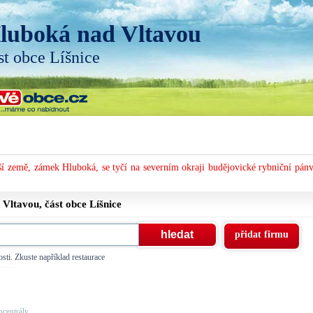
luboká nad Vltavou
st obce Líšnice
í země, zámek Hluboká, se tyčí na severním okraji budějovické rybniční pánv
 Vltavou, část obce
Líšnice
přidat firmu
sti. Zkuste například restaurace
centrály, ...