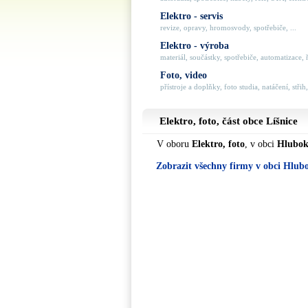
Elektro - servis
revize, opravy, hromosvody, spotřebiče, ...
Elektro - výroba
materiál, součástky, spotřebiče, automatizace, ří
Foto, video
přístroje a doplňky, foto studia, natáčení, střih,
Elektro, foto, část obce
Líšnice
V oboru
Elektro, foto
, v obci
Hlubok
Zobrazit všechny firmy v obci Hlub