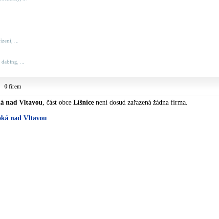
zení, ...
 dabing, ...
0 firem
á nad Vltavou
, část obce
Líšnice
není dosud zařazená žádna firma.
oká nad Vltavou