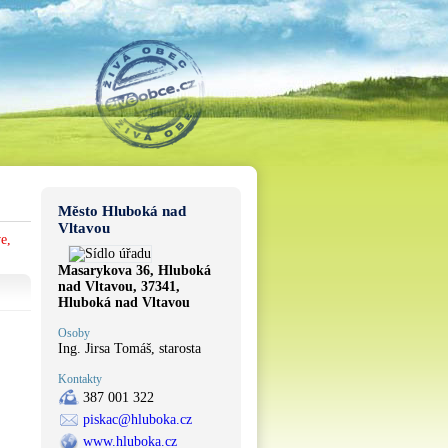
Město Hluboká nad
Vltavou
e,
Masarykova 36, Hluboká
nad Vltavou, 37341,
Hluboká nad Vltavou
Osoby
Ing. Jirsa Tomáš, starosta
Kontakty
387 001 322
piskac@hluboka.cz
www.hluboka.cz