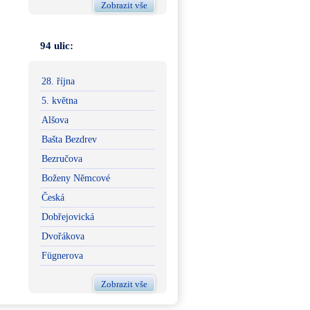
Zobrazit vše
94 ulic:
28. října
5. května
Alšova
Bašta Bezdrev
Bezručova
Boženy Němcové
Česká
Dobřejovická
Dvořákova
Fügnerova
Zobrazit vše