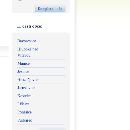
Kompletní info
11 částí obce:
Bavorovice
Hluboká nad
Vltavou
Munice
Jeznice
Hroznějovice
Jaroslavice
Kostelec
Líšnice
Poněšice
Purkarec