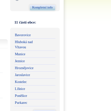
Kompletní info
11 částí obce:
Bavorovice
Hluboká nad
Vltavou
Munice
Jeznice
Hroznějovice
Jaroslavice
Kostelec
Líšnice
Poněšice
Purkarec