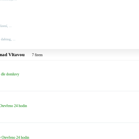
zení, ...
 dabing, ...
nad Vltavou
7 firem
dle domluvy
Otevřeno 24 hodin
Otevřeno 24 hodin