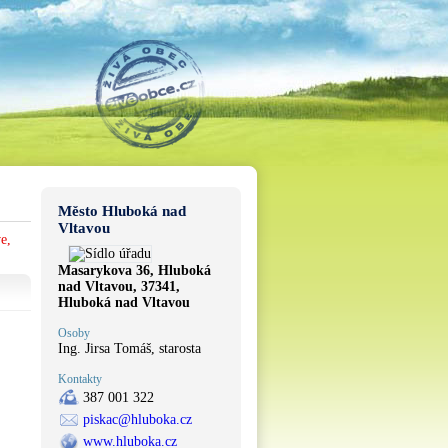
Město Hluboká nad
Vltavou
e,
Masarykova 36, Hluboká
nad Vltavou, 37341,
Hluboká nad Vltavou
Osoby
Ing. Jirsa Tomáš, starosta
Kontakty
387 001 322
piskac@hluboka.cz
www.hluboka.cz