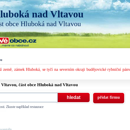
luboká nad Vltavou
st obce Hluboká nad Vltavou
ou
í země, zámek Hluboká, se tyčí na severním okraji budějovické rybniční pánv
 Vltavou, část obce
Hluboká nad Vltavou
přidat firmu
sti. Zkuste například restaurace
centrály, ...