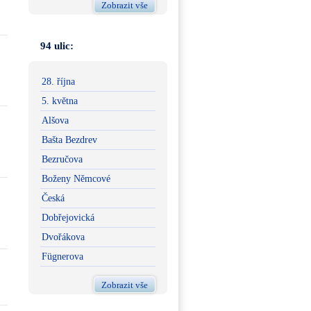
Zobrazit vše
94 ulic:
28. října
5. května
Alšova
Bašta Bezdrev
Bezručova
Boženy Němcové
Česká
Dobřejovická
Dvořákova
Fügnerova
Zobrazit vše