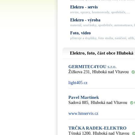
Elektro - servis
revize, opravy, hromosvody, spotřebiče, ...
Elektro - výroba
materiál, součástky, spotřebiče, automatizace, ří
Foto, video
přístroje a doplňky, foto studia, natáčení, střih,
Elektro, foto, část obce
Hluboká 
GERMITEC4YOU
s.r.o.
Žižkova 231, Hluboká nad Vltavou
light405.cz
Pavel Martínek
Sadová 885, Hluboká nad Vltavou
www.hmservis.cz
TRČKA RADEK-ELEKTRO
Týnská 1200, Hluboká nad Vltavou