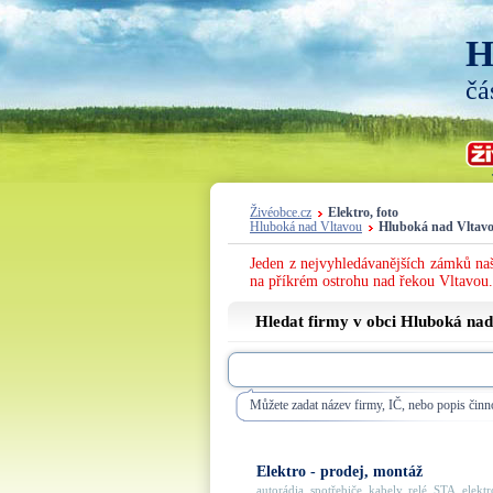
H
čá
Živéobce.cz
Elektro, foto
Hluboká nad Vltavou
Hluboká nad Vltav
Jeden z nejvyhledávanějších zámků naš
na příkrém ostrohu nad řekou Vltavou.
Hledat firmy v obci Hluboká nad
Můžete zadat název firmy, IČ, nebo popis činno
Elektro - prodej, montáž
autorádia, spotřebiče, kabely, relé, STA, elektro