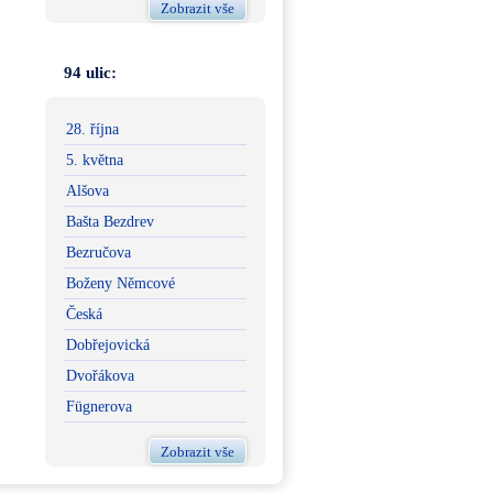
Zobrazit vše
94 ulic:
28. října
5. května
Alšova
Bašta Bezdrev
Bezručova
Boženy Němcové
Česká
Dobřejovická
Dvořákova
Fügnerova
Zobrazit vše