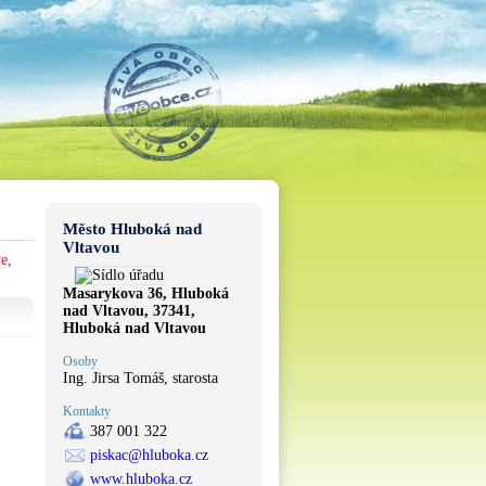
Město Hluboká nad
Vltavou
e,
Masarykova 36, Hluboká
nad Vltavou, 37341,
Hluboká nad Vltavou
Osoby
Ing. Jirsa Tomáš, starosta
Kontakty
387 001 322
piskac@hluboka.cz
www.hluboka.cz