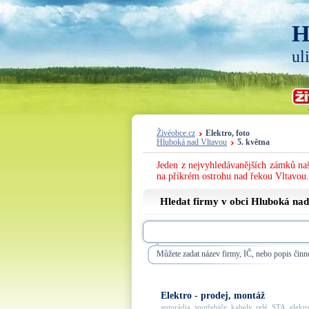
H
ul
Živéobce.cz
Elektro, foto
Hluboká nad Vltavou
5. května
Jeden z nejvyhledávanějších zámků naš
na příkrém ostrohu nad řekou Vltavou.
Hledat firmy v obci Hluboká nad
Můžete zadat název firmy, IČ, nebo popis činno
Elektro - prodej, montáž
autorádia, spotřebiče, kabely, relé, STA, elektro