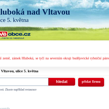
luboká nad Vltavou
ice 5. května
í země, zámek Hluboká, se tyčí na severním okraji budějovické rybniční pánv
 Vltavou, ulice
5. května
přidat firmu
sti. Zkuste například restaurace
centrály, ...