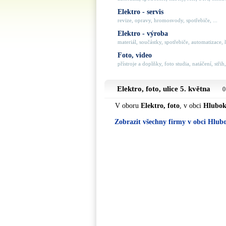
Elektro - servis
revize, opravy, hromosvody, spotřebiče, ...
Elektro - výroba
materiál, součástky, spotřebiče, automatizace, ří
Foto, video
přístroje a doplňky, foto studia, natáčení, střih,
Elektro, foto, ulice
5. května
0
V oboru
Elektro, foto
, v obci
Hlubok
Zobrazit všechny firmy v obci Hlub