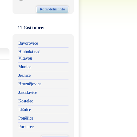
Kompletní info
11 částí obce:
Bavorovice
Hluboká nad
Vltavou
Munice
Jeznice
Hroznějovice
Jaroslavice
Kostelec
Líšnice
Poněšice
Purkarec