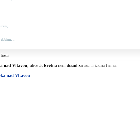
zení, ...
 dabing, ...
 firem
á nad Vltavou
, ulice
5. května
není dosud zařazená žádna firma.
oká nad Vltavou