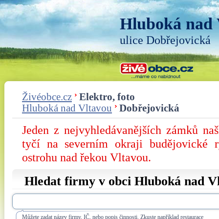
Hluboká nad 
ulice Dobřejovická
Živéobce.cz
Elektro, foto
Hluboká nad Vltavou
Dobřejovická
Jeden z nejvyhledávanějších zámků na
tyčí na severním okraji budějovické 
ostrohu nad řekou Vltavou.
Hledat firmy v obci Hluboká nad Vl
Můžete zadat název firmy, IČ, nebo popis činnosti. Zkuste například restaurace