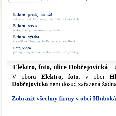
Elektro - prodej, montáž
autorádia, spotřebiče, kabely, relé, STA, elektrocentrály, ...
Elektro - servis
revize, opravy, hromosvody, spotřebiče, ...
Elektro - výroba
materiál, součástky, spotřebiče, automatizace, řízení, ...
Foto, video
přístroje a doplňky, foto studia, natáčení, střih, dabing, ...
Elektro, foto, ulice
Dobřejovická
V oboru
Elektro, foto
, v obci
H
Dobřejovická
není dosud zařazená žádna
Zobrazit všechny firmy v obci Hlubok