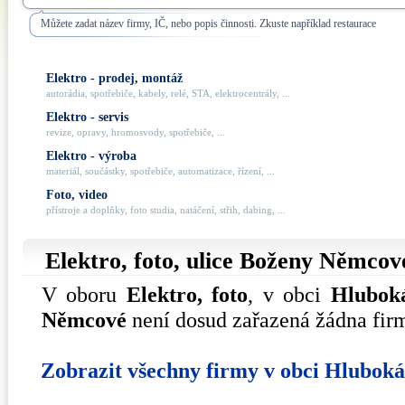
Můžete zadat název firmy, IČ, nebo popis činnosti. Zkuste například restaurace
Elektro - prodej, montáž
autorádia, spotřebiče, kabely, relé, STA, elektrocentrály, ...
Elektro - servis
revize, opravy, hromosvody, spotřebiče, ...
Elektro - výroba
materiál, součástky, spotřebiče, automatizace, řízení, ...
Foto, video
přístroje a doplňky, foto studia, natáčení, střih, dabing, ...
Elektro, foto, ulice
Boženy Němcov
V oboru
Elektro, foto
, v obci
Hlubok
Němcové
není dosud zařazená žádna fir
Zobrazit všechny firmy v obci Hlubok