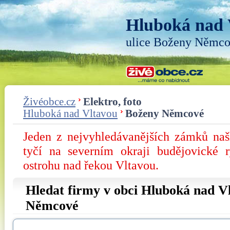
Hluboká nad 
ulice Boženy Němc
Živéobce.cz
Elektro, foto
Hluboká nad Vltavou
Boženy Němcové
Jeden z nejvyhledávanějších zámků na
tyčí na severním okraji budějovické 
ostrohu nad řekou Vltavou.
Hledat firmy v obci Hluboká nad Vl
Němcové