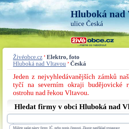
Hluboká nad 
ulice Česká
Živéobce.cz
Elektro, foto
Hluboká nad Vltavou
Česká
Jeden z nejvyhledávanějších zámků na
tyčí na severním okraji budějovické 
ostrohu nad řekou Vltavou.
Hledat firmy v obci Hluboká nad Vl
Můžete zadat název firmy, IČ, nebo popis činnosti. Zkuste například restaurace