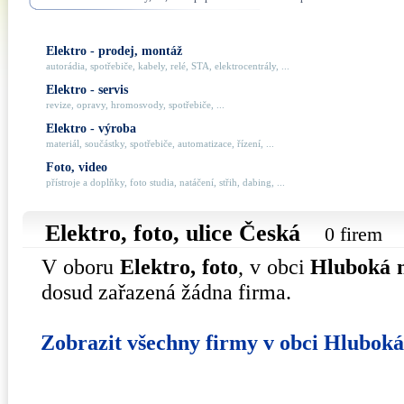
Elektro - prodej, montáž
autorádia, spotřebiče, kabely, relé, STA, elektrocentrály, ...
Elektro - servis
revize, opravy, hromosvody, spotřebiče, ...
Elektro - výroba
materiál, součástky, spotřebiče, automatizace, řízení, ...
Foto, video
přístroje a doplňky, foto studia, natáčení, střih, dabing, ...
Elektro, foto, ulice
Česká
0 firem
V oboru
Elektro, foto
, v obci
Hluboká 
dosud zařazená žádna firma.
Zobrazit všechny firmy v obci Hlubok