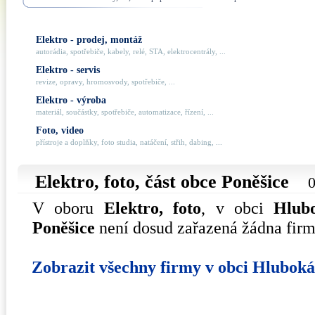
Elektro - prodej, montáž
autorádia, spotřebiče, kabely, relé, STA, elektrocentrály, ...
Elektro - servis
revize, opravy, hromosvody, spotřebiče, ...
Elektro - výroba
materiál, součástky, spotřebiče, automatizace, řízení, ...
Foto, video
přístroje a doplňky, foto studia, natáčení, střih, dabing, ...
Elektro, foto, část obce
Poněšice
0
V oboru
Elektro, foto
, v obci
Hlub
Poněšice
není dosud zařazená žádna firm
Zobrazit všechny firmy v obci Hlubok