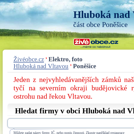
Hluboká nad 
část obce Poněšice
Živéobce.cz
Elektro, foto
Hluboká nad Vltavou
Poněšice
Jeden z nejvyhledávanějších zámků na
tyčí na severním okraji budějovické 
ostrohu nad řekou Vltavou.
Hledat firmy v obci Hluboká nad V
Můžete zadat název firmy, IČ, nebo popis činnosti. Zkuste například restaurace