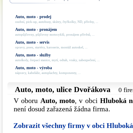
Auto, moto - prodej
osobní, pick-up, autobusy, skútry, čtyřkolky, ND, přívěsy, ...
Auto, moto - pronájem
autopůjčovny, půjčovny motocyklů, pronájem přívěsů, ...
Auto, moto - servis
opravy, pneu, startéry, karoserie, montáž autoskel, ...
Auto, moto - služby
autoškoly, čerpací stanice, mytí, odtah, vraky, zabezpečení, ...
Auto, moto - výroba
nápravy, kabeláže, autoplachty, komponenty, ...
Auto, moto, ulice
Dvořákova
0 fir
V oboru
Auto, moto
, v obci
Hluboká n
není dosud zařazená žádna firma.
Zobrazit všechny firmy v obci Hlubok