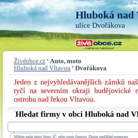
Hluboká nad 
ulice Dvořákova
Živéobce.cz
Auto, moto
Hluboká nad Vltavou
Dvořákova
Jeden z nejvyhledávanějších zámků na
tyčí na severním okraji budějovické 
ostrohu nad řekou Vltavou.
Hledat firmy v obci Hluboká nad Vl
Můžete zadat název firmy, IČ, nebo popis činnosti. Zkuste například restaurace