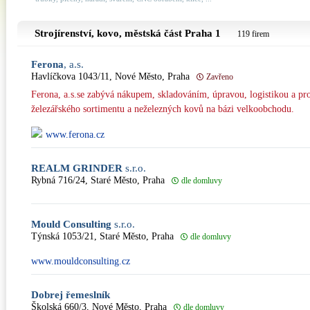
Strojírenství, kovo, městská část
Praha 1
119 firem
Ferona
, a.s.
Havlíčkova 1043/11, Nové Město, Praha
Zavřeno
Ferona, a.s.se zabývá nákupem, skladováním, úpravou, logistikou a p
železářského sortimentu a neželezných kovů na bázi velkoobchodu.
www.ferona.cz
REALM GRINDER
s.r.o.
Rybná 716/24, Staré Město, Praha
dle domluvy
Mould Consulting
s.r.o.
Týnská 1053/21, Staré Město, Praha
dle domluvy
www.mouldconsulting.cz
Dobrej řemeslník
Školská 660/3, Nové Město, Praha
dle domluvy