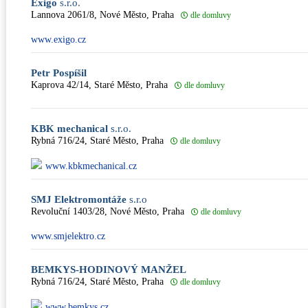
Exigo
s.r.o.
Lannova 2061/8, Nové Město, Praha
dle domluvy
www.exigo.cz
Petr Pospíšil
Kaprova 42/14, Staré Město, Praha
dle domluvy
KBK mechanical
s.r.o.
Rybná 716/24, Staré Město, Praha
dle domluvy
www.kbkmechanical.cz
SMJ Elektromontáže
s.r.o
Revoluční 1403/28, Nové Město, Praha
dle domluvy
www.smjelektro.cz
BEMKYS-HODINOVÝ MANŽEL
Rybná 716/24, Staré Město, Praha
dle domluvy
www.bemkys.cz