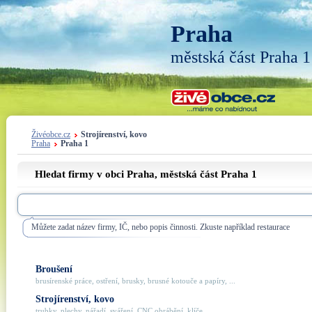
Praha
městská část Praha 1
Živéobce.cz
Strojírenství, kovo
Praha
Praha 1
Hledat firmy v obci Praha, městská část
Praha 1
Můžete zadat název firmy, IČ, nebo popis činnosti. Zkuste například restaurace
Broušení
brusírenské práce, ostření, brusky, brusné kotouče a papíry, ...
Strojírenství, kovo
trubky, plechy, nářadí, sváření, CNC obrábění, klíče, ...