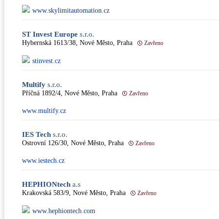
www.skylimitautomation.cz
ST Invest Europe
s.r.o.
Hybernská 1613/38, Nové Město, Praha
Zavřeno
stinvest.cz
Multify
s.r.o.
Příčná 1892/4, Nové Město, Praha
Zavřeno
www.multify.cz
IES Tech
s.r.o.
Ostrovní 126/30, Nové Město, Praha
Zavřeno
www.iestech.cz
HEPHIONtech
a.s
Krakovská 583/9, Nové Město, Praha
Zavřeno
www.hephiontech.com