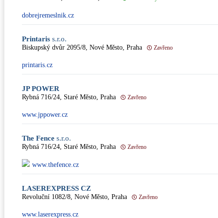
dobrejremeslnik.cz
Printaris
s.r.o.
Biskupský dvůr 2095/8, Nové Město, Praha
Zavřeno
printaris.cz
JP POWER
Rybná 716/24, Staré Město, Praha
Zavřeno
www.jppower.cz
The Fence
s.r.o.
Rybná 716/24, Staré Město, Praha
Zavřeno
www.thefence.cz
LASEREXPRESS CZ
Revoluční 1082/8, Nové Město, Praha
Zavřeno
www.laserexpress.cz