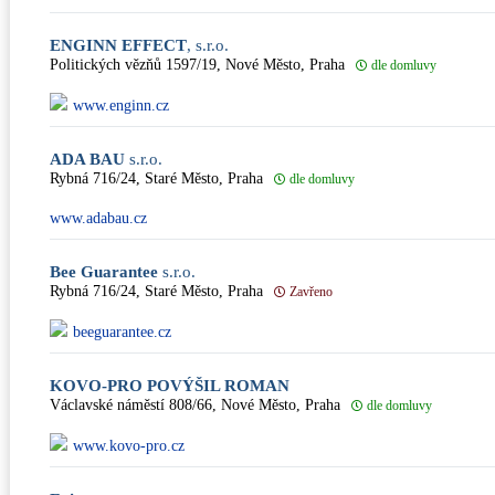
ENGINN EFFECT
, s.r.o.
Politických vězňů 1597/19, Nové Město, Praha
dle domluvy
www.enginn.cz
ADA BAU
s.r.o.
Rybná 716/24, Staré Město, Praha
dle domluvy
www.adabau.cz
Bee Guarantee
s.r.o.
Rybná 716/24, Staré Město, Praha
Zavřeno
beeguarantee.cz
KOVO-PRO POVÝŠIL ROMAN
Václavské náměstí 808/66, Nové Město, Praha
dle domluvy
www.kovo-pro.cz