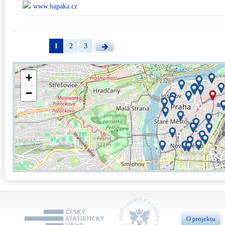
www.hapaka.cz
1
2
3
+
−
O projektu