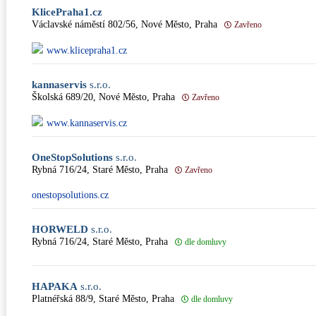
KlicePraha1.cz
Václavské náměstí 802/56, Nové Město, Praha
Zavřeno
www.klicepraha1.cz
kannaservis
s.r.o.
Školská 689/20, Nové Město, Praha
Zavřeno
www.kannaservis.cz
OneStopSolutions
s.r.o.
Rybná 716/24, Staré Město, Praha
Zavřeno
onestopsolutions.cz
HORWELD
s.r.o.
Rybná 716/24, Staré Město, Praha
dle domluvy
HAPAKA
s.r.o.
Platnéřská 88/9, Staré Město, Praha
dle domluvy