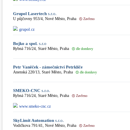
Grupol Lasertech
s.r.o.
U půjčovny 953/4, Nové Město, Praha
Zavřeno
grupol.cz
Bojko a spol.
s.r.o
Rybná 716/24, Staré Město, Praha
dle domluvy
Petr Vaněček - zámečnictví Petrklíče
Anenská 220/13, Staré Město, Praha
dle domluvy
SMEKO-CNC
s.r.o.
Rybná 716/24, Staré Město, Praha
Zavřeno
www.smeko-cnc.cz
SkyLimit Automation
s.r.o.
Vodičkova 791/41, Nové Město, Praha
Zavřeno