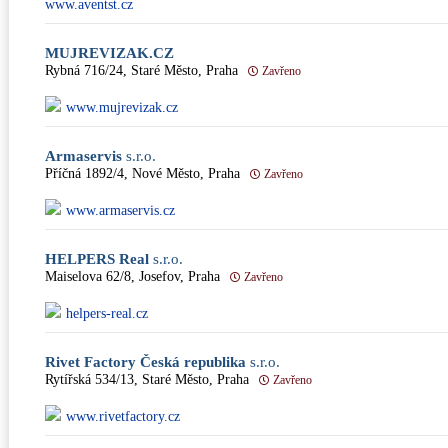
www.aventst.cz
MUJREVIZAK.CZ
Rybná 716/24, Staré Město, Praha
Zavřeno
www.mujrevizak.cz
Armaservis
s.r.o.
Příčná 1892/4, Nové Město, Praha
Zavřeno
www.armaservis.cz
HELPERS Real
s.r.o.
Maiselova 62/8, Josefov, Praha
Zavřeno
helpers-real.cz
Rivet Factory Česká republika
s.r.o.
Rytířská 534/13, Staré Město, Praha
Zavřeno
www.rivetfactory.cz