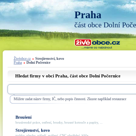
Praha
část obce Dolní Poče
Živéobce.cz
Strojírenství, kovo
Praha
Dolní Počernice
Hledat firmy v obci Praha, část obce
Dolní Počernice
Můžete zadat název firmy, IČ, nebo popis činnosti. Zkuste například restaurace
Broušení
brusírenské práce, ostření, brusky, brusné kotouče a papíry, ...
Strojírenství, kovo
trubky, plechy, nářadí, sváření, CNC obrábění, klíče, ...