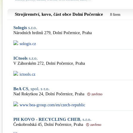
Strojírenství, kovo, část obce
Dolní Počernice
8 firem
Sologis
s.r.o.
Národních hrdinů 279, Dolní Počernice, Praha
sologis.cz
ICtools
s.r.o.
V Záhorském 272, Dolní Počernice, Praha
ictools.cz
BeA CS
, spol. s r.o.
Nad Rokytkou 24, Dolní Počernice, Praha
zavřeno
www.bea-group.com/en/czech-republic
PH KOVO - RECYCLING CHEB
, s.r.o.
Českobrodská 45, Dolní Počernice, Praha
zavřeno