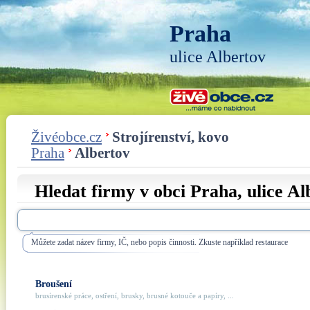
Praha
ulice Albertov
Živéobce.cz
Strojírenství, kovo
Praha
Albertov
Hledat firmy v obci Praha, ulice
Al
Můžete zadat název firmy, IČ, nebo popis činnosti. Zkuste například restaurace
Broušení
brusírenské práce, ostření, brusky, brusné kotouče a papíry, ...