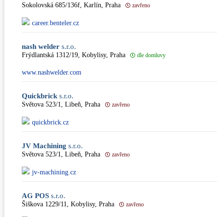
Sokolovská 685/136f, Karlín, Praha
zavřeno
career.benteler.cz
nash welder
s.r.o.
Frýdlantská 1312/19, Kobylisy, Praha
dle domluvy
www.nashwelder.com
Quickbrick
s.r.o.
Světova 523/1, Libeň, Praha
zavřeno
quickbrick.cz
JV Machining
s.r.o.
Světova 523/1, Libeň, Praha
zavřeno
jv-machining.cz
AG POS
s.r.o.
Šiškova 1229/11, Kobylisy, Praha
zavřeno