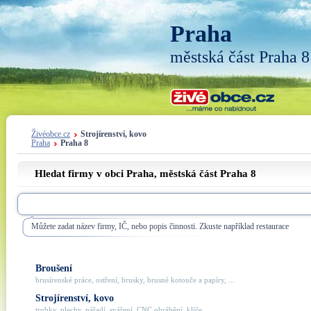
Praha
městská část Praha 8
Živéobce.cz
Strojírenství, kovo
Praha
Praha 8
Hledat firmy v obci Praha, městská část
Praha 8
Můžete zadat název firmy, IČ, nebo popis činnosti. Zkuste například restaurace
Broušení
brusírenské práce, ostření, brusky, brusné kotouče a papíry, ...
Strojírenství, kovo
trubky, plechy, nářadí, sváření, CNC obrábění, klíče, ...