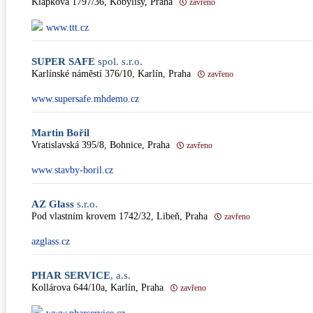
Klapkova 1797/36, Kobylisy, Praha
zavřeno
www.ttt.cz
SUPER SAFE
spol. s.r.o.
Karlínské náměstí 376/10, Karlín, Praha
zavřeno
www.supersafe.mhdemo.cz
Martin Bořil
Vratislavská 395/8, Bohnice, Praha
zavřeno
www.stavby-boril.cz
AZ Glass
s.r.o.
Pod vlastním krovem 1742/32, Libeň, Praha
zavřeno
azglass.cz
PHAR SERVICE
, a.s.
Kollárova 644/10a, Karlín, Praha
zavřeno