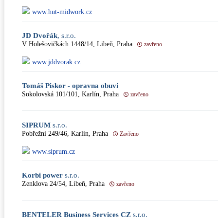
www.hut-midwork.cz
JD Dvořák
, s.r.o.
V Holešovičkách 1448/14, Libeň, Praha
zavřeno
www.jddvorak.cz
Tomáš Piskor - opravna obuvi
Sokolovská 101/101, Karlín, Praha
zavřeno
SIPRUM
s.r.o.
Pobřežní 249/46, Karlín, Praha
Zavřeno
www.siprum.cz
Korbi power
s.r.o.
Zenklova 24/54, Libeň, Praha
zavřeno
BENTELER Business Services CZ
s.r.o.