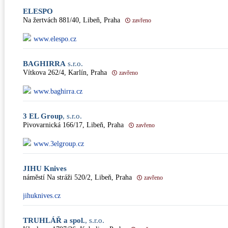
ELESPO
Na žertvách 881/40, Libeň, Praha
zavřeno
www.elespo.cz
BAGHIRRA
s.r.o.
Vítkova 262/4, Karlín, Praha
zavřeno
www.baghirra.cz
3 EL Group
, s.r.o.
Pivovarnická 166/17, Libeň, Praha
zavřeno
www.3elgroup.cz
JIHU Knives
náměstí Na stráži 520/2, Libeň, Praha
zavřeno
jihuknives.cz
TRUHLÁŘ a spol.
, s.r.o.