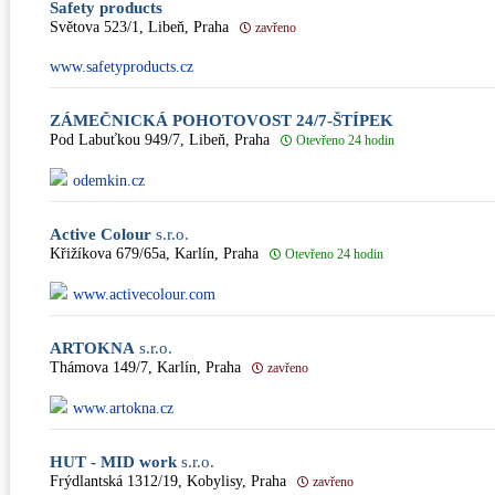
Safety products
Světova 523/1, Libeň, Praha
zavřeno
www.safetyproducts.cz
ZÁMEČNICKÁ POHOTOVOST 24/7-ŠTÍPEK
Pod Labuťkou 949/7, Libeň, Praha
Otevřeno 24 hodin
odemkin.cz
Active Colour
s.r.o.
Křižíkova 679/65a, Karlín, Praha
Otevřeno 24 hodin
www.activecolour.com
ARTOKNA
s.r.o.
Thámova 149/7, Karlín, Praha
zavřeno
www.artokna.cz
HUT - MID work
s.r.o.
Frýdlantská 1312/19, Kobylisy, Praha
zavřeno