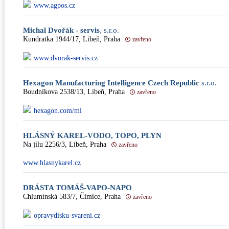
www.agpos.cz
Michal Dvořák - servis
, s.r.o.
Kundratka 1944/17, Libeň, Praha
zavřeno
www.dvorak-servis.cz
Hexagon Manufacturing Intelligence Czech Republic
s.r.o.
Boudníkova 2538/13, Libeň, Praha
zavřeno
hexagon.com/mi
HLÁSNÝ KAREL-VODO, TOPO, PLYN
Na jílu 2256/3, Libeň, Praha
zavřeno
www.hlasnykarel.cz
DRÁSTA TOMÁŠ-VAPO-NAPO
Chlumínská 583/7, Čimice, Praha
zavřeno
opravydisku-svareni.cz