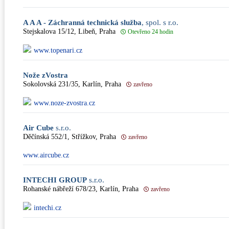
A A A - Záchranná technická služba
, spol. s r.o.
Stejskalova 15/12, Libeň, Praha
Otevřeno 24 hodin
www.topenari.cz
Nože zVostra
Sokolovská 231/35, Karlín, Praha
zavřeno
www.noze-zvostra.cz
Air Cube
s.r.o.
Děčínská 552/1, Střížkov, Praha
zavřeno
www.aircube.cz
INTECHI GROUP
s.r.o.
Rohanské nábřeží 678/23, Karlín, Praha
zavřeno
intechi.cz