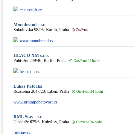
chainvault.cz
Monobrand
s.r.o.
Sokolovská 98/96, Karlín, Praha
Zavřeno
www.monobrand.cz
HEACO XM
s.r.o.
Pobřežní 249/46, Karlín, Praha
Otevřeno 24 hodin
heacoxm.cz
Lukáš Patočka
Rozšířená 2047/20, Libeň, Praha
Otevřeno 24 hodin
www.strojnipohotovost.cz
RML Stav
s.r.o.
U nádrže 625/6, Kobylisy, Praha
Otevřeno 24 hodin
rmlstav.cz