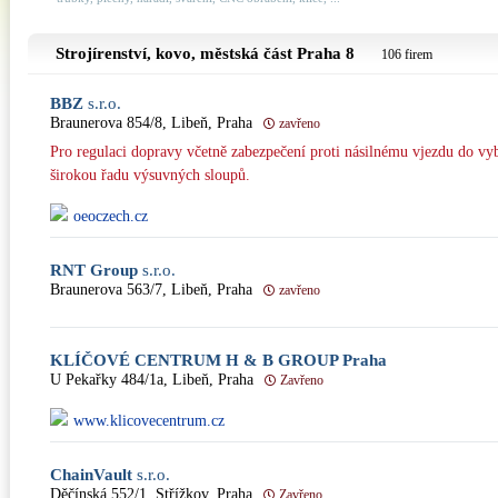
Strojírenství, kovo, městská část
Praha 8
106 firem
BBZ
s.r.o.
Braunerova 854/8, Libeň, Praha
zavřeno
Pro regulaci dopravy včetně zabezpečení proti násilnému vjezdu do vy
širokou řadu výsuvných sloupů.
oeoczech.cz
RNT Group
s.r.o.
Braunerova 563/7, Libeň, Praha
zavřeno
KLÍČOVÉ CENTRUM H & B GROUP Praha
U Pekařky 484/1a, Libeň, Praha
Zavřeno
www.klicovecentrum.cz
ChainVault
s.r.o.
Děčínská 552/1, Střížkov, Praha
Zavřeno