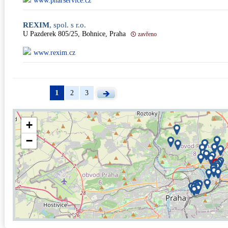
www.pharservice.cz
REXIM
, spol. s r.o.
U Pazderek 805/25, Bohnice, Praha
zavřeno
www.rexim.cz
1
2
3
+
−