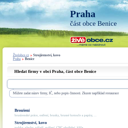
Praha
část obce Benice
Živéobce.cz
Strojírenství, kovo
Praha
Benice
Hledat firmy v obci Praha, část obce
Benice
Můžete zadat název firmy, IČ, nebo popis činnosti. Zkuste například restaurace
Broušení
brusírenské práce, ostření, brusky, brusné kotouče a papíry, ...
Strojírenství, kovo
trubky, plechy, nářadí, sváření, CNC obrábění, klíče, ...