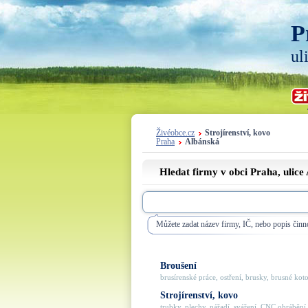
P
ul
Živéobce.cz
Strojírenství, kovo
Praha
Albánská
Hledat firmy v obci Praha, ulice
Můžete zadat název firmy, IČ, nebo popis činno
Broušení
brusírenské práce, ostření, brusky, brusné koto
Strojírenství, kovo
trubky, plechy, nářadí, sváření, CNC obrábění, k