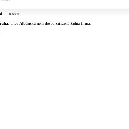
ká
0 firem
raha
, ulice
Albánská
není dosud zařazená žádna firma.
a