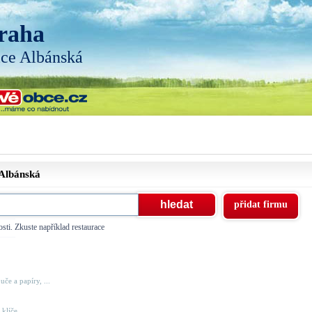
raha
ice Albánská
Albánská
přidat firmu
sti. Zkuste například restaurace
uče a papíry, ...
líče, ...