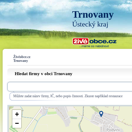
Trnovany
Ústecký kraj
Živéobce.cz
Trnovany
Hledat firmy v obci Trnovany
Můžete zadat název firmy, IČ, nebo popis činnosti. Zkuste například restaurace
+
−