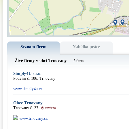
Seznam firem
Nabídka práce
Živé firmy v obci Trnovany
5 firem
Simply4U
s.r.o.
Podviní č. 106, Trnovany
www.simply4u.cz
Obec Trnovany
Trnovany č. 37
zavřeno
www.trnovany.cz