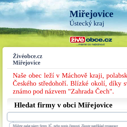
Miřejovice
Ústecký kraj
Živéobce.cz
Miřejovice
Naše obec leží v Máchově kraji, polabs
Českého středohoří. Blízké okolí, díky s
známo pod názvem "Zahrada Čech".
Hledat firmy v obci Miřejovice
Můžete zadat název firmy, IČ, nebo popis činnosti. Zkuste například restaurace