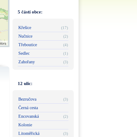
5 částí obce:
Křešice
(17)
Nučnice
(2)
utors
Třeboutice
(4)
Sedlec
(1)
Zahořany
(3)
12 ulic:
Bezručova
(3)
Černá cesta
Encovanská
(2)
Kolonie
Litoměřická
(3)