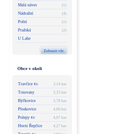
Malá náves
(1)
Nádražní
(4)
Polní
(1)
Pražská
(2)
U Labe
Zobrazit vše
Obce v okolí
Travčice
3,14 km
Trnovany
3,33 km
Býčkovice
3,78 km
Ploskovice
4,06 km
Polepy
4,07 km
Horní Řepčice
4,27 km