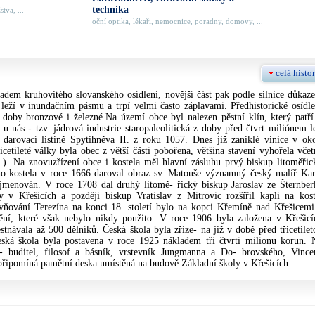
technika
tva, ...
oční optika, lékaři, nemocnice, poradny, domovy, ...
celá histor
ladem kruhovitého slovanského osídlení, novější část pak podle silnice důkaz
leží v inundačním pásmu a trpí velmi často záplavami. Předhistorické osídle
 doby bronzové i železné.Na území obce byl nalezen pěstní klín, který patří
u nás - tzv. jádrová industrie staropaleolitická z doby před čtvrt miliónem le
 darovací listině Spytihněva II. z roku 1057. Dnes již zaniklé vinice v oko
etileté války byla obec z větší části pobořena, většina stavení vyhořela včet
 ). Na znovuzřízení obce i kostela měl hlavní zásluhu prvý biskup litoměřic
o kostela v roce 1666 daroval obraz sv. Matouše významný český malíř Kar
ojmenován. V roce 1708 dal druhý litomě- řický biskup Jaroslav ze Šternber
 v Křešicích a později biskup Vratislav z Mitrovic rozšířil kapli na kost
ňování Terezína na konci 18. století bylo na kopci Křemíně nad Křešicemi
ění, které však nebylo nikdy použito. V roce 1906 byla založena v Křešicí
ěstnávala až 500 dělníků. Česká škola byla zříze- na již v době před třicetilet
ská škola byla postavena v roce 1925 nákladem tři čtvrti milionu korun. 
- buditel, filosof a básník, vrstevník Jungmanna a Do- brovského, Vince
připomíná pamětní deska umístěná na budově Základní školy v Křešicích.