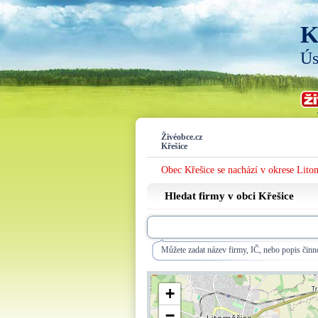
K
Ús
Živéobce.cz
Křešice
Obec Křešice se nachází v okrese Lito
Hledat firmy v obci Křešice
Můžete zadat název firmy, IČ, nebo popis činno
+
−