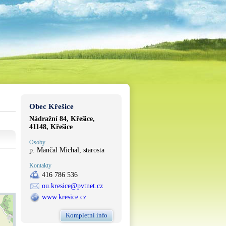
Obec Křešice
Nádražní 84, Křešice,
41148, Křešice
Osoby
p. Mančal Michal, starosta
Kontakty
416 786 536
ou.kresice@pvtnet.cz
www.kresice.cz
Kompletní info