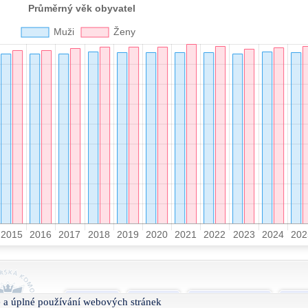
O projektu
Nápověda
Podmínky užívání
Smlu
 a úplné používání webových stránek