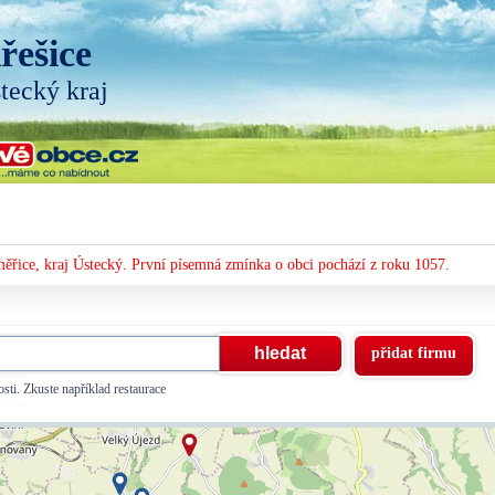
řešice
tecký kraj
měřice, kraj Ústecký. První písemná zmínka o obci pochází z roku 1057.
přidat firmu
sti. Zkuste například restaurace