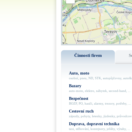
Činnosti firem
S
Auto, moto
osobní, pneu, ND, STK, autopůjčovny, autoško
Bazary
auto-moto, elektro, nábytek, second-hand, ...
Bezpečnost
BOZP, PO, hasiči, alarmy, trezory, potřeby, ...
Cestovní ruch
zájezdy, pobyty, letenky, jízdenky, průvodcovs
Doprava, dopravní technika
taxi, stěhování, kontejnery, jeřáby, výtahy, ...