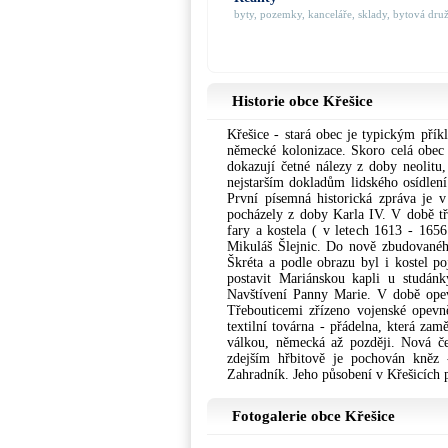
byty, pozemky, kanceláře, sklady, bytová družs
Historie obce Křešice
Křešice - stará obec je typickým přík
německé kolonizace. Skoro celá obec 
dokazují četné nálezy z doby neolitu,
nejstarším dokladům lidského osídlení 
První písemná historická zpráva je v
pocházely z doby Karla IV. V době třic
fary a kostela ( v letech 1613 - 1656
Mikuláš Šlejnic. Do nově zbudovanéh
Škréta a podle obrazu byl i kostel p
postavit Mariánskou kapli u studánky
Navštívení Panny Marie. V době opev
Třebouticemi zřízeno vojenské opevn
textilní továrna - přádelna, která zam
válkou, německá až později. Nová če
zdejším hřbitově je pochován kněz 
Zahradník. Jeho působení v Křešicích 
Fotogalerie obce Křešice