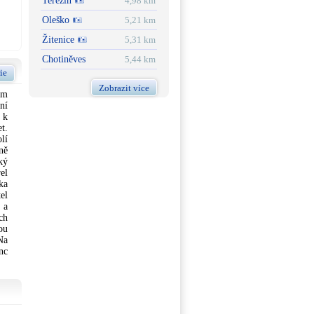
Terezín
4,98 km
Oleško
5,21 km
Žitenice
5,31 km
Chotiněves
5,44 km
ie
Zobrazit více
em
ní
 k
t.
lí
ně
ký
el
ka
el
 a
ch
ou
Na
nc