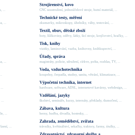
Strojírenství, kovo
, ...
CNC soustružení, jednoúčelové stroje, hutní materiál, ...
Technické testy, měření
, ...
zkumavky, mikroskopy, úhelníky, váhy, testování, ...
Textil, obuv, dětské zboží
boty, lůžkoviny, oděvy, látky, šicí stroje, krejčovství, hračky, ...
Tisk, knihy
vizitky, laminování, vazba, knihovny, knihkupectví, ...
Úřady, správa
, ...
magistráty, policie, sdružení, církve, pošta, rozhlas, TV, ...
Voda, vzduchotechnika
..
koupelny, čerpadla, studny, sanita, větrání, klimatizace, ...
Výpočetní technika, internet
...
hardware, software, ADSL, internetové kavárny, webdesign, ...
Vzdělání, jazyky
 ...
školství, semináře, kurzy, internáty, překlady, tlumočení, ...
Zábava, kultura
e, ...
herny, hudba, divadla, hostesky, ...
Zahrada, zemědělství, zvířata
zení, ...
trávníky, květinářství, sekačky, traktory, farmy, útulky, ...
Zdravotnictví, zdravotní služby a