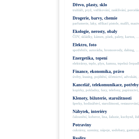
Dřevo, plasty, sklo
truhláři, pryž, vstřikování, zasklívání, porcelán
Drogerie, barvy, chemie
parfumerie, laky, stříkací pistole, malíři, maziva
Ekologie, nerosty, obaly
ČOV, skládky, kámen, písek, palety, karton, ...
Elektro, foto
spotřebiče, autorádia, hromosvody, dabing, ...
Energetika, topení
elektrárny, teplo, plyn, kamna, tepelná čerpadla
Finance, ekonomika, právo
úvěry, leasing, pojištění, účetnictví, advokáti, .
Kancelář, telekomunikace, potřeby
kopírky, pokladny, faxy, telefony, papírnictví, 
Klenoty, bižuterie, starožitnosti
šperky, hodinářství, starožitnosti, restaurování,
Nábytek, interiéry
čalounění, koberce, lina, žaluzie, kuchyně, židl
Potraviny
cukrárny, uzeniny, nápoje, sodobary, gastrozaří
Reality