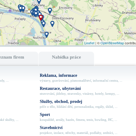
Leaflet
| ©
OpenStreetMap
contrib
eznam firem
Nabídka práce
Reklama, informace
ly, ...
výstavy, gravírování, písmomalířství, informační centra, ...
Restaurace, ubytování
stravování, jídelny, stravenky, vinárny, hotely, kempy, ...
Služby, obchod, prodej
péče o tělo, hlídání dětí, personalistika, regály, úklid, ...
Sport
ké služby, ...
koupaliště, areály, bazén, fitness, tenis, bowling, HC, ...
Stavebnictví
projekce, izolace, střechy, materiál, podlahy, zedníci, ...