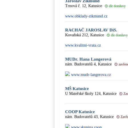
Jaroslav Zikmund
Trnová č. 12, Katusice
dle domluvy
www.obklady-zikmund.cz
RACHAČ JAROSLAV DiS.
Kovaňská 212, Katusice
dle domluvy
www.kvalitni-vrata.cz
MUDr. Hana Langerová
nám. Budovatelů 4, Katusice
zavřen
www.mudr-langerova.cz
MŠ Katusice
U Mateřské školy 124, Katusice
Za
COOP Katusice
nám. Budovatelů 43, Katusice
Zavř
www.skupina.coop