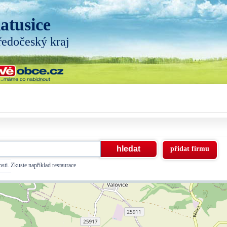
atusice
ředočeský kraj
přidat firmu
sti. Zkuste například restaurace