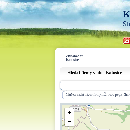
K
St
Živéobce.cz
Katusice
Hledat firmy v obci Katusice
Můžete zadat název firmy, IČ, nebo popis činno
+
−