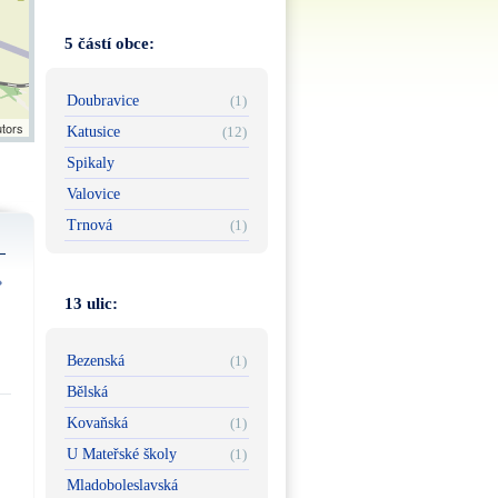
5 částí obce:
Doubravice
(1)
utors
Katusice
(12)
Spikaly
Valovice
Trnová
(1)
13 ulic:
Bezenská
(1)
Bělská
Kovaňská
(1)
U Mateřské školy
(1)
Mladoboleslavská