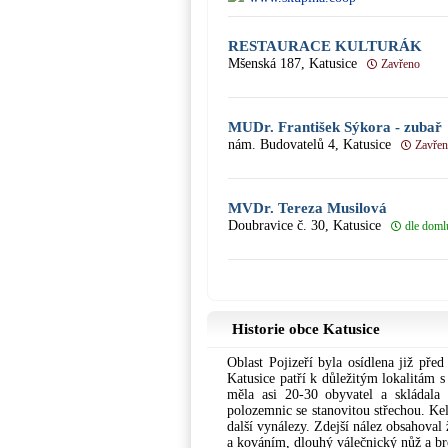
RESTAURACE KULTURÁK
Mšenská 187, Katusice
Zavřeno
MUDr. František Sýkora - zubař
nám. Budovatelů 4, Katusice
Zavře
MVDr. Tereza Musilová
Doubravice č. 30, Katusice
dle doml
Historie obce Katusice
Oblast Pojizeří byla osídlena již před
Katusice patří k důležitým lokalitám s 
měla asi 20-30 obyvatel a skládala
polozemnic se stanovitou střechou. Kel
další vynálezy. Zdejší nález obsahoval 
a kováním, dlouhý válečnický nůž a br