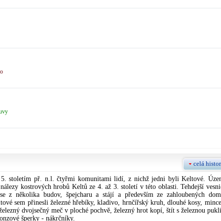
no
uvy
celá histor
 5. stoletím př. n.l. čtyřmi komunitami lidí, z nichž jedni byli Keltové. Úze
nálezy kostrových hrobů Keltů ze 4. až 3. století v této oblasti. Tehdejší vesni
 se z několika budov, špejcharu a stájí a především ze zahloubených dom
tové sem přinesli železné hřebíky, kladivo, hrnčířský kruh, dlouhé kosy, mince
železný dvojsečný meč v ploché pochvě, železný hrot kopí, štít s železnou pukli
onzové šperky - nákrčníky.