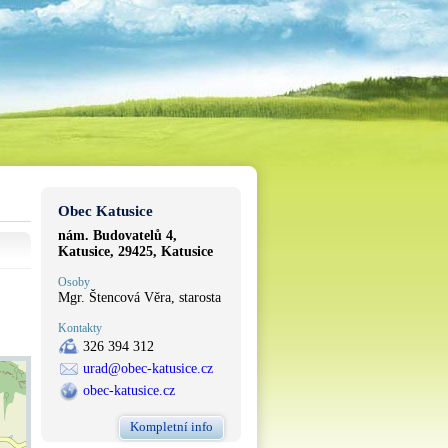
Obec Katusice
nám. Budovatelů 4,
Katusice, 29425, Katusice
Osoby
Mgr. Štencová Věra, starosta
Kontakty
326 394 312
urad@obec-katusice.cz
obec-katusice.cz
Kompletní info