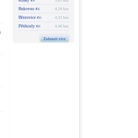
Kluky
3,83 km
Bukovno
4,29 km
Březovice
4,32 km
Pětikozly
4,48 km
Zobrazit více