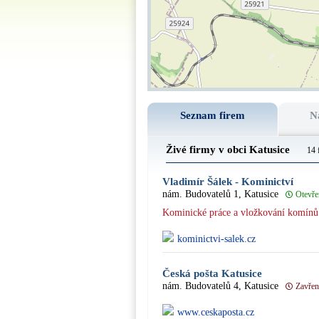
Seznam firem
N
Živé firmy v obci Katusice
14 
Vladimír Šálek - Kominictví
nám. Budovatelů 1, Katusice
Otevře
Kominické práce a vložkování komínů
kominictvi-salek.cz
Česká pošta Katusice
nám. Budovatelů 4, Katusice
Zavře
www.ceskaposta.cz