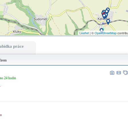
Leaflet
| ©
OpenStreetMap
contrib
abídka práce
firem
no 24 hodin
.
no