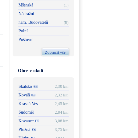
Mšenská
(1)
Nádražní
nám. Budovatelů
(8)
Polní
Poštovní
Zobrazit vše
Obce v okolí
Skalsko
2,30 km
Kováň
2,32 km
Krásná Ves
2,45 km
Sudoměř
2,84 km
Kovanec
3,08 km
Plužná
3,75 km