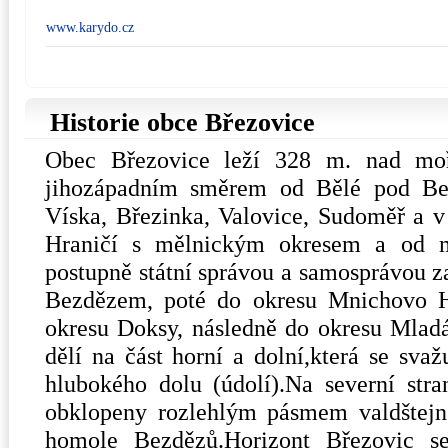
www.karydo.cz
Historie obce Březovice
Obec Březovice leží 328 m. nad mo
jihozápadním směrem od Bělé pod Be
Víska, Březinka, Valovice, Sudoměř a v
Hraničí s mělnickým okresem a od mi
postupně státní správou a samosprávou z
Bezdězem, poté do okresu Mnichovo H
okresu Doksy, následně do okresu Mladá
dělí na část horní a dolní,která se sva
hlubokého dolu (údolí).Na severní stra
obklopeny rozlehlým pásmem valdštejn
homole Bezdězů.Horizont Březovic s