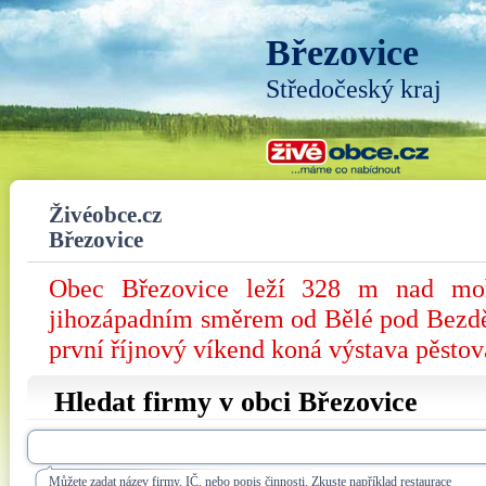
Březovice
Středočeský kraj
Živéobce.cz
Březovice
Obec Březovice leží 328 m nad mo
jihozápadním směrem od Bělé pod Bezd
první říjnový víkend koná výstava pěstov
Hledat firmy v obci Březovice
Můžete zadat název firmy, IČ, nebo popis činnosti. Zkuste například restaurace