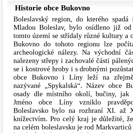
Historie obce Bukovno
Boleslavský region, do kterého spadá
Mladou Boleslav, bylo osídleno již o
tomto území se střídaly různé kultury a 
Bukovno do tohoto regionu lze počíta
archeologické nálezy. Na východní čá
nalezeny střepy i zachovalé části pálen
se i kostrové hroby i s drobnými pozůsta
obce Bukovno i Líny leží na zřejmě 
nazývané „Spykalská“. Název obce B
osady dle místního okolí, bučiny, ja
Jméno obce Líny vzniklo pravděpo
Boleslavsko bylo na rozhraní XI. až X
knížectvím. Pro celý kraj je důležité
na celém boleslavsku je rod Markvarticů