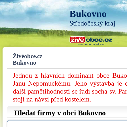
Bukovno
Středočeský kraj
Živéobce.cz
Bukovno
Jednou z hlavních dominant obce Bukov
Janu Nepomuckému. Jeho výstavba je 
další pamětihodnosti se řadí socha sv. P
stojí na návsi před kostelem.
Hledat firmy v obci Bukovno