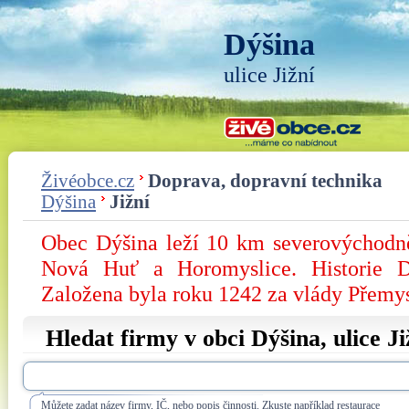
Dýšina
ulice Jižní
Živéobce.cz
Doprava, dopravní technika
Dýšina
Jižní
Obec Dýšina leží 10 km severovýchodně
Nová Huť a Horomyslice. Historie D
Založena byla roku 1242 za vlády Přemy
Hledat firmy v obci Dýšina, ulice
Ji
Můžete zadat název firmy, IČ, nebo popis činnosti. Zkuste například restaurace