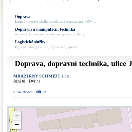
Doprava
kamiony, kusové zásilky, autobusy, přeprava, taxi, LKW, ...
Dopravní a manipulační technika
semafory, kontejnery, výtahy, vrata, závory, jeřáby, ...
Logistické služby
logistika, sklady clo, 3PL, vytěžování, spedice, ...
Doprava, dopravní technika, ulice
J
MRAZÍRNY SCHMIDT
s.r.o.
Jižní ul., Dýšina
mrazirnyschmidt.cz
+
−