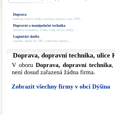
Doprava
kamiony, kusové zásilky, autobusy, přeprava, taxi, LKW, ...
Dopravní a manipulační technika
semafory, kontejnery, výtahy, vrata, závory, jeřáby, ...
Logistické služby
logistika, sklady clo, 3PL, vytěžování, spedice, ...
Doprava, dopravní technika, ulice
V oboru
Doprava, dopravní technika
,
není dosud zařazená žádna firma.
Zobrazit všechny firmy v obci Dýšina