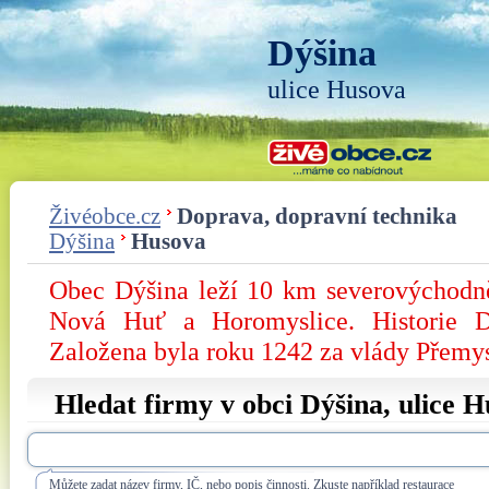
Dýšina
ulice Husova
Živéobce.cz
Doprava, dopravní technika
Dýšina
Husova
Obec Dýšina leží 10 km severovýchodně
Nová Huť a Horomyslice. Historie D
Založena byla roku 1242 za vlády Přemy
Hledat firmy v obci Dýšina, ulice
H
Můžete zadat název firmy, IČ, nebo popis činnosti. Zkuste například restaurace