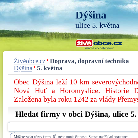
Dýšina
ulice 5. května
Živéobce.cz
Doprava, dopravní technika
Dýšina
5. května
Obec Dýšina leží 10 km severovýchodně
Nová Huť a Horomyslice. Historie D
Založena byla roku 1242 za vlády Přemy
Hledat firmy v obci Dýšina, ulice
5.
Můžete zadat název firmy, IČ, nebo popis činnosti. Zkuste například restaurace