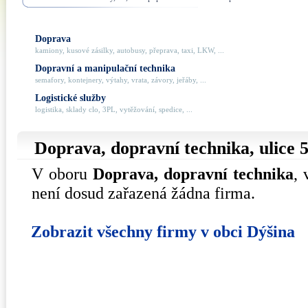
Doprava
kamiony, kusové zásilky, autobusy, přeprava, taxi, LKW, ...
Dopravní a manipulační technika
semafory, kontejnery, výtahy, vrata, závory, jeřáby, ...
Logistické služby
logistika, sklady clo, 3PL, vytěžování, spedice, ...
Doprava, dopravní technika, ulice
5
V oboru
Doprava, dopravní technika
, 
není dosud zařazená žádna firma.
Zobrazit všechny firmy v obci Dýšina