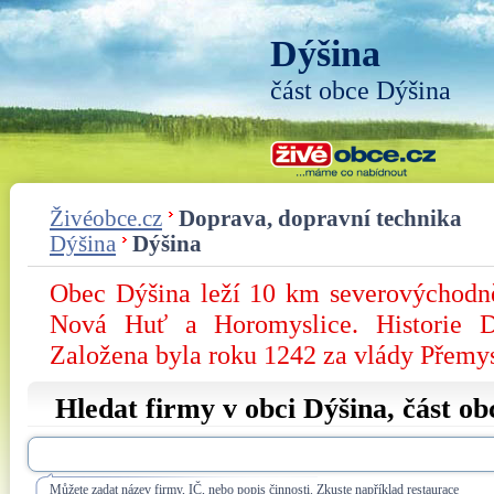
Dýšina
část obce Dýšina
Živéobce.cz
Doprava, dopravní technika
Dýšina
Dýšina
Obec Dýšina leží 10 km severovýchodně
Nová Huť a Horomyslice. Historie D
Založena byla roku 1242 za vlády Přemy
Hledat firmy v obci Dýšina, část o
Můžete zadat název firmy, IČ, nebo popis činnosti. Zkuste například restaurace