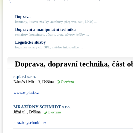
Doprava
kamiony, kusové zásilky, autobusy, přeprava, taxi, LKW, ...
Dopravní a manipulační technika
semafory, kontejnery, výtahy, vrata, závory, jeřáby, ...
Logistické služby
logistika, sklady clo, 3PL, vytěžování, spedice, ...
Doprava, dopravní technika, část 
e-plast
s.r.o.
Náměstí Míru 9, Dýšina
Otevřeno
www.e-plast.cz
MRAZÍRNY SCHMIDT
s.r.o.
Jižní ul., Dýšina
Otevřeno
mrazirnyschmidt.cz