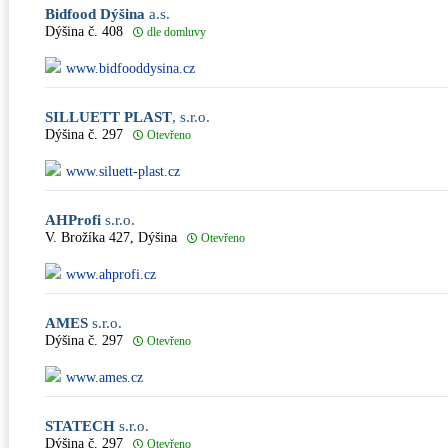
Bidfood Dýšina
a.s.
Dýšina č. 408
dle domluvy
www.bidfooddysina.cz
SILLUETT PLAST
, s.r.o.
Dýšina č. 297
Otevřeno
www.siluett-plast.cz
AHProfi
s.r.o.
V. Brožíka 427, Dýšina
Otevřeno
www.ahprofi.cz
AMES
s.r.o.
Dýšina č. 297
Otevřeno
www.ames.cz
STATECH
s.r.o.
Dýšina č. 297
Otevřeno