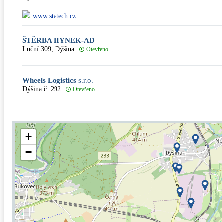
www.statech.cz
ŠTĚRBA HYNEK-AD
Luční 309, Dýšina
Otevřeno
Wheels Logistics
s.r.o.
Dýšina č. 292
Otevřeno
+
−