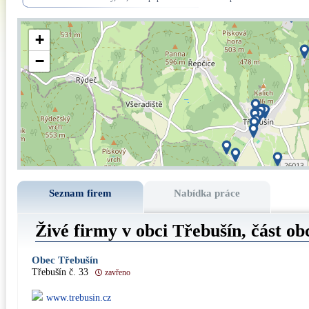
+
−
Seznam firem
Nabídka práce
Živé firmy v obci Třebušín, část o
Obec Třebušín
Třebušín č. 33
zavřeno
www.trebusin.cz