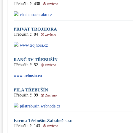
Třebušín č. 438
zavřeno
chataumachcaku.cz
PRIVAT TROJHORA
Třebušín č. 84
zavřeno
www.trojhora.cz
RANČ 3V TŘEBUŠÍN
Třebušín č. 52
zavřeno
www.trebusin.eu
PILA TŘEBUŠÍN
Třebušín č. 99
Zavřeno
pilatrebusin.webnode.cz
Farma Třebušín-Zababeč
s.r.o.
Třebušín č. 143
zavřeno