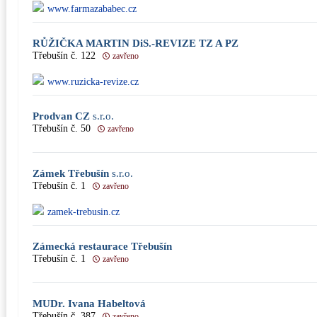
www.farmazababec.cz
RŮŽIČKA MARTIN DiS.-REVIZE TZ A PZ
Třebušín č. 122
zavřeno
www.ruzicka-revize.cz
Prodvan CZ
s.r.o.
Třebušín č. 50
zavřeno
Zámek Třebušín
s.r.o.
Třebušín č. 1
zavřeno
zamek-trebusin.cz
Zámecká restaurace Třebušín
Třebušín č. 1
zavřeno
MUDr. Ivana Habeltová
Třebušín č. 387
zavřeno