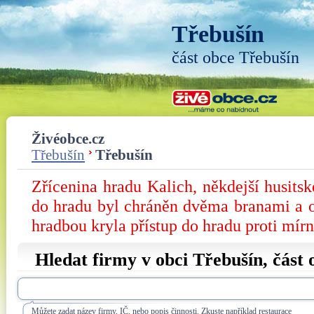
Třebušín
část obce Třebušín
Živéobce.cz
Třebušín
Třebušín
Zřícenina hradu Kalich, někdejší husitsk
do hradu byl chráněn dvěma branami a ok
hradbou kryla přístup do hradu proti mír
Hledat firmy v obci Třebušín, část
Můžete zadat název firmy, IČ, nebo popis činnosti. Zkuste například restaurace