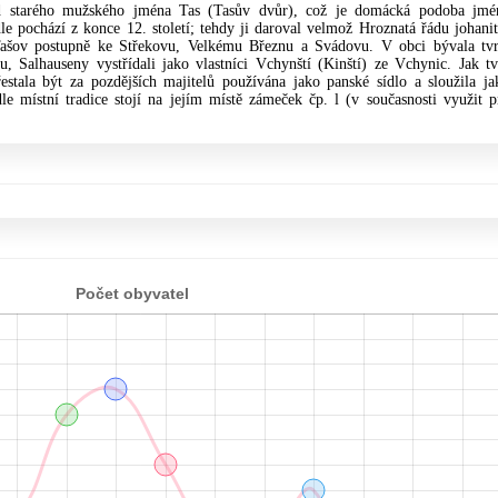
 starého mužského jména Tas (Tasův dvůr), což je domácká podoba jmé
le pochází z konce 12. století; tehdy ji daroval velmož Hroznatá řádu johanit
Tašov postupně ke Střekovu, Velkému Březnu a Svádovu. V obci bývala tvr
u, Salhauseny vystřídali jako vlastníci Vchynští (Kinští) ze Vchynic. Jak tv
stala být za pozdějších majitelů použí­vána jako panské sídlo a sloužila ja
e místní tradice stojí na jejím místě zámeček čp. l (v současnosti využit p