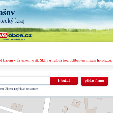
ašov
tecký kraj
nad Labem v Ústeckém kraji. Skály u Tašova jsou oblíbeným místem horolezců.
přidat firmu
sti. Zkuste například restaurace