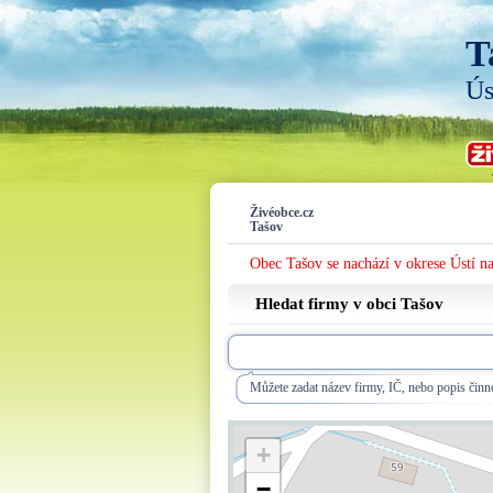
T
Ús
Živéobce.cz
Tašov
Obec Tašov se nachází v okrese Ústí 
Hledat firmy v obci Tašov
Můžete zadat název firmy, IČ, nebo popis činno
+
−