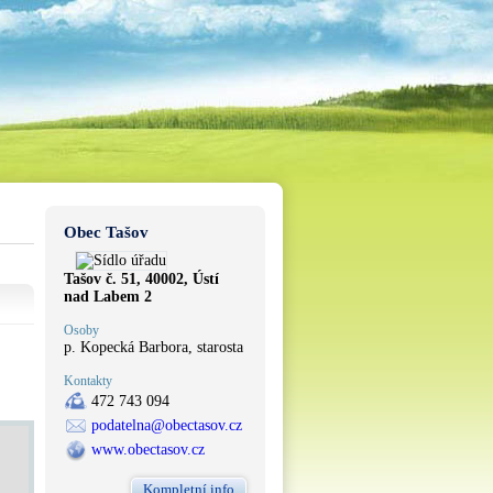
Obec Tašov
Tašov č. 51, 40002, Ústí
nad Labem 2
Osoby
p. Kopecká Barbora, starosta
Kontakty
472 743 094
podatelna@obectasov.cz
www.obectasov.cz
Kompletní info