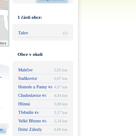
1 části obce:
Tašov
(1)
utors
Obce v okolí
Malečov
2,05 km
Staňkovice
3,67 km
Homole u Panny
4,07 km
Chudoslavice
4,94 km
Hlinná
5,08 km
Třebušín
5,37 km
Velké Březno
5,54 km
ie
Dolní Zálezly
6,69 km