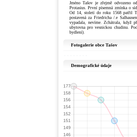
Jméno Tašov je zřejmě odvozeno od
Protasius. První písemná zmínka o síd
Od 14, století do roku 1568 patřil 
postavená za Friedricha /.e Salhausen
vypadala, nevíme. Zchátrala, když pře
ubytovna pro vesnickou chudinu. Podl
bydlení).
Fotogalerie obce Tašov
Demografické údaje