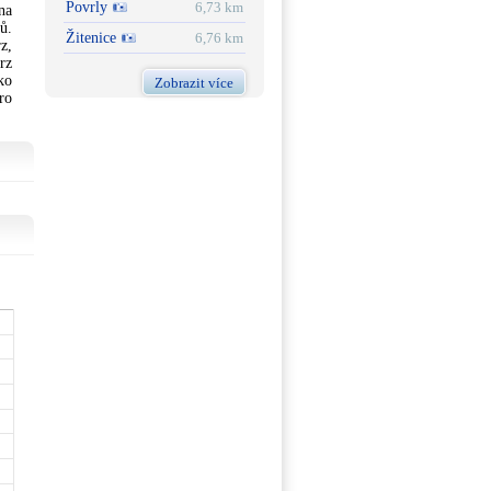
Povrly
6,73 km
na
ů.
Žitenice
6,76 km
z,
rz
ko
Zobrazit více
ro