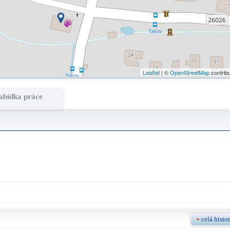
Leaflet
| ©
OpenStreetMap
contrib
abídka práce
celá histor